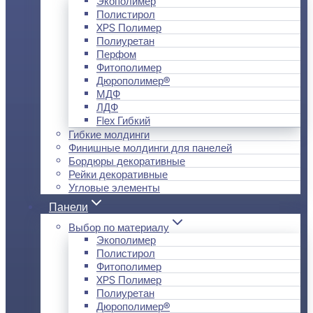
Экополимер
Полистирол
XPS Полимер
Полиуретан
Перфом
Фитополимер
Дюрополимер®
МДФ
ЛДФ
Flex Гибкий
Гибкие молдинги
Финишные молдинги для панелей
Бордюры декоративные
Рейки декоративные
Угловые элементы
Панели
Выбор по материалу
Экополимер
Полистирол
Фитополимер
XPS Полимер
Полиуретан
Дюрополимер®