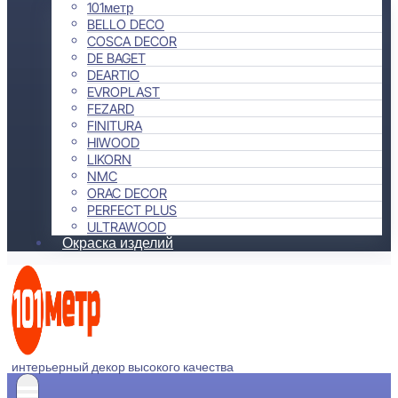
101метр
BELLO DECO
COSCA DECOR
DE BAGET
DEARTIO
EVROPLAST
FEZARD
FINITURA
HIWOOD
LIKORN
NMC
ORAC DECOR
PERFECT PLUS
ULTRAWOOD
Окраска изделий
интерьерный декор высокого качества