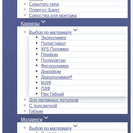
Скрытого типа
Плинтус-Багет
Средства для монтажа
Карнизы
Выбор по материалу
Экополимер
Полистирол
XPS Полимер
Перфом
Полиуретан
Фитополимер
Дюрофом
Дюрополимер®
МДФ
ЛДФ
Flex Гибкий
Для натяжных потолков
С подсветкой
Гибкие
Молдинги
Выбор по материалу