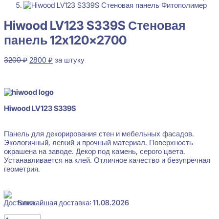
Hiwood LV123 S339S Стеновая
панель 12x120x2700
Первоначальная
Текущая
3200
₽
2800
₽
за штуку
цена
цена:
В наличии
составляла
2800 ₽.
3200 ₽.
Hiwood LV123 S339S
Панель для декорирования стен и мебельных фасадов.
Экологичный, легкий и прочный материал. Поверхность
окрашена на заводе. Декор под камень, серого цвета.
Устанавливается на клей. Отличное качество и безупречная
геометрия.
Ближайшая доставка: 11.08.2026
Количество