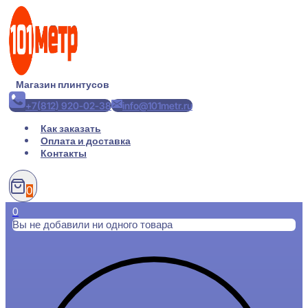
Перейти
к
содержимому
Магазин плинтусов
+7(812) 920-02-38
info@101metr.ru
Как заказать
Оплата и доставка
Контакты
0
0
Вы не добавили ни одного товара