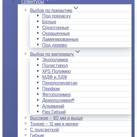
Плинтусы
Выбор по покрытию
Под покраску
Белые
Однотонные
Окрашенные
Ламинированные
Под дерево
Выбор по материалу
Экополимер
Полистирол
XPS Полимер
МДФ и ЛДФ
Пенополиуретан
Перфом
Фитополимер
Дюрополимер®
Алюминий
Flex Гибкий
Высокие – 80 мм и выше
Тонкие – 12 мм и менее
С подсветкой
Гибкие