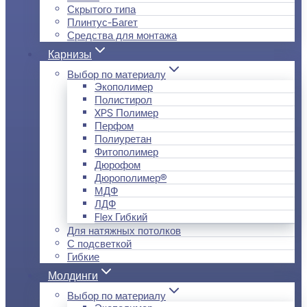
Скрытого типа
Плинтус-Багет
Средства для монтажа
Карнизы
Выбор по материалу
Экополимер
Полистирол
XPS Полимер
Перфом
Полиуретан
Фитополимер
Дюрофом
Дюрополимер®
МДФ
ЛДФ
Flex Гибкий
Для натяжных потолков
С подсветкой
Гибкие
Молдинги
Выбор по материалу