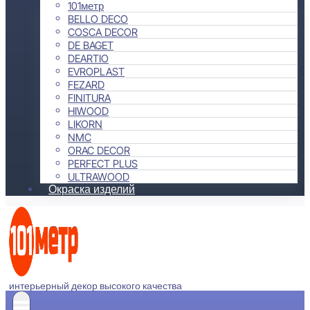
101метр
BELLO DECO
COSCA DECOR
DE BAGET
DEARTIO
EVROPLAST
FEZARD
FINITURA
HIWOOD
LIKORN
NMC
ORAC DECOR
PERFECT PLUS
ULTRAWOOD
Окраска изделий
интерьерный декор высокого качества