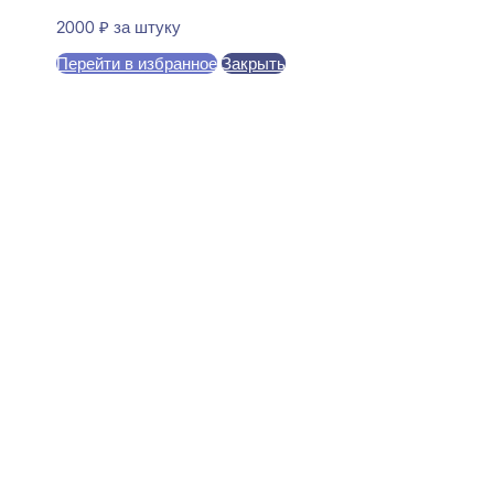
2000
₽
за штуку
Перейти в избранное
Закрыть
В корзину
Ultrawood UW 1218 i Стеновая
панель 18x240x2000
3699
₽
за штуку
В наличии
Ближайшая доставка: 12.08.2026
Ширина:
240 мм
Толщина:
18 мм
Длина:
2000 мм
Покрытие:
Огрунтовано