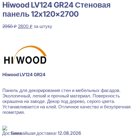
Hiwood LV124 GR24 Стеновая
панель 12x120x2700
Первоначальная
Текущая
2950
₽
2800
₽
за штуку
цена
цена:
В наличии
составляла
2800 ₽.
2950 ₽.
Hiwood LV124 GR24
Панель для декорирования стен и мебельных фасадов.
Экологичный, легкий и прочный материал. Поверхность
окрашена на заводе. Декор под дерево, серого цвета.
Устанавливается на клей. Отличное качество и безупречная
геометрия.
Ближайшая доставка: 12.08.2026