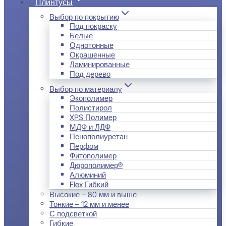
Плинтусы
Выбор по покрытию
Под покраску
Белые
Однотонные
Окрашенные
Ламинированные
Под дерево
Выбор по материалу
Экополимер
Полистирол
XPS Полимер
МДФ и ЛДФ
Пенополиуретан
Перфом
Фитополимер
Дюрополимер®
Алюминий
Flex Гибкий
Высокие – 80 мм и выше
Тонкие – 12 мм и менее
С подсветкой
Гибкие