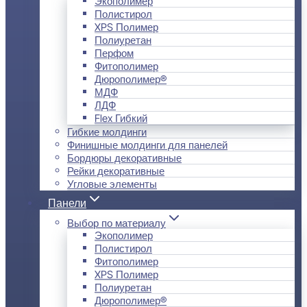
Экополимер
Полистирол
XPS Полимер
Полиуретан
Перфом
Фитополимер
Дюрополимер®
МДФ
ЛДФ
Flex Гибкий
Гибкие молдинги
Финишные молдинги для панелей
Бордюры декоративные
Рейки декоративные
Угловые элементы
Панели
Выбор по материалу
Экополимер
Полистирол
Фитополимер
XPS Полимер
Полиуретан
Дюрополимер®