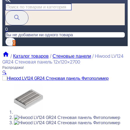
Поиск
товаров
0
Вы не добавили ни одного товара
0
/
Каталог товаров
/
Стеновые панели
/
Hiwood LV124
GR24 Стеновая панель 12x120x2700
Распродажа!
🔍
Hiwood LV124 GR24 Стеновая панель 12x120x2700
Первоначальная
Текущая
2950
₽
2800
₽
за штуку
цена
цена:
Перейти в избранное
Закрыть
составляла
2800 ₽.
2950 ₽.