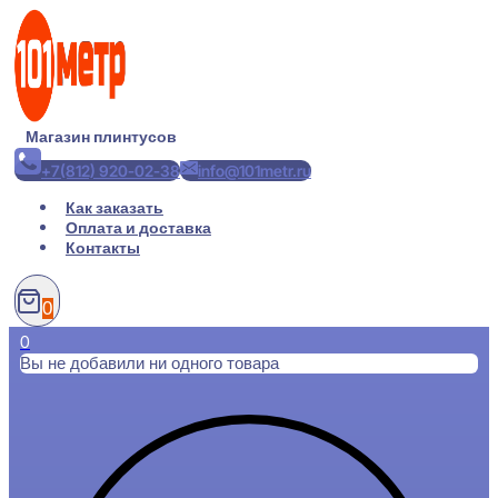
Перейти
к
содержимому
Магазин плинтусов
+7(812) 920-02-38
info@101metr.ru
Как заказать
Оплата и доставка
Контакты
0
0
Вы не добавили ни одного товара