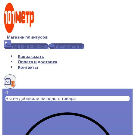
Перейти
к
содержимому
Магазин плинтусов
+7(812) 920-02-38
info@101metr.ru
Как заказать
Оплата и доставка
Контакты
0
0
Вы не добавили ни одного товара