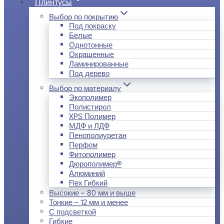
Плинтусы
Выбор по покрытию
Под покраску
Белые
Однотонные
Окрашенные
Ламинированные
Под дерево
Выбор по материалу
Экополимер
Полистирол
XPS Полимер
МДФ и ЛДФ
Пенополиуретан
Перфом
Фитополимер
Дюрополимер®
Алюминий
Flex Гибкий
Высокие – 80 мм и выше
Тонкие – 12 мм и менее
С подсветкой
Гибкие