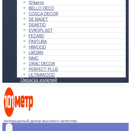
101метр
BELLO DECO
COSCA DECOR
DE BAGET
DEARTIO
EVROPLAST
FEZARD
FINITURA
HIWOOD
LIKORN
NMC
ORAC DECOR
PERFECT PLUS
ULTRAWOOD
Окраска изделий
интерьерный декор высокого качества