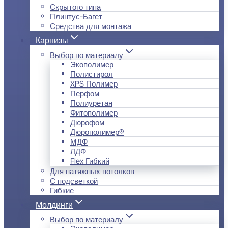
Скрытого типа
Плинтус-Багет
Средства для монтажа
Карнизы
Выбор по материалу
Экополимер
Полистирол
XPS Полимер
Перфом
Полиуретан
Фитополимер
Дюрофом
Дюрополимер®
МДФ
ЛДФ
Flex Гибкий
Для натяжных потолков
С подсветкой
Гибкие
Молдинги
Выбор по материалу