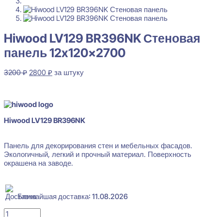
Hiwood LV129 BR396NK Стеновая
панель 12x120x2700
Первоначальная
Текущая
3200
₽
2800
₽
за штуку
цена
цена:
В наличии
составляла
2800 ₽.
3200 ₽.
Hiwood LV129 BR396NK
Панель для декорирования стен и мебельных фасадов.
Экологичный, легкий и прочный материал. Поверхность
окрашена на заводе.
Ближайшая доставка: 11.08.2026
Количество