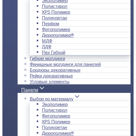
Экополимер
Полистирол
XPS Полимер
Полиуретан
Перфом
Фитополимер
Дюрополимер®
МДФ
ЛДФ
Flex Гибкий
Гибкие молдинги
Финишные молдинги для панелей
Бордюры декоративные
Рейки декоративные
Угловые элементы
Панели
Выбор по материалу
Экополимер
Полистирол
Фитополимер
XPS Полимер
Полиуретан
Дюрополимер®