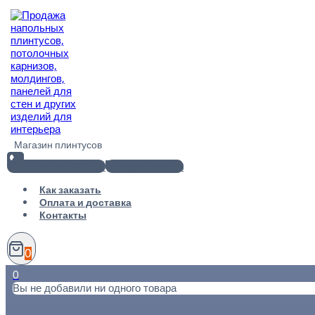
Перейти
к
содержимому
Магазин плинтусов
+7(812) 920-02-38
info@101metr.ru
Как заказать
Оплата и доставка
Контакты
0
0
Вы не добавили ни одного товара