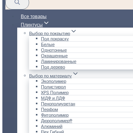
Все товары
Плинтусы
Выбор по покрытию
Под покраску
Белые
Однотонные
Окрашенные
Ламинированные
Под дерево
Выбор по материалу
Экополимер
Полистирол
XPS Полимер
МДФ и ЛДФ
Пенополиуретан
Перфом
Фитополимер
Дюрополимер®
Алюминий
Flex Гибкий