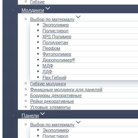
Гибкие
Молдинги
Выбор по материалу
Экополимер
Полистирол
XPS Полимер
Полиуретан
Перфом
Фитополимер
Дюрополимер®
МДФ
ЛДФ
Flex Гибкий
Гибкие молдинги
Финишные молдинги для панелей
Бордюры декоративные
Рейки декоративные
Угловые элементы
Панели
Выбор по материалу
Экополимер
Полистирол