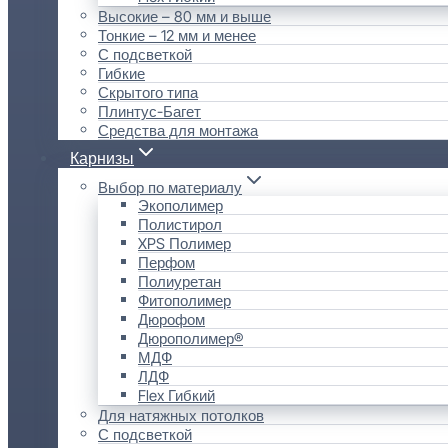
Высокие – 80 мм и выше
Тонкие – 12 мм и менее
С подсветкой
Гибкие
Скрытого типа
Плинтус-Багет
Средства для монтажа
Карнизы
Выбор по материалу
Экополимер
Полистирол
XPS Полимер
Перфом
Полиуретан
Фитополимер
Дюрофом
Дюрополимер®
МДФ
ЛДФ
Flex Гибкий
Для натяжных потолков
С подсветкой