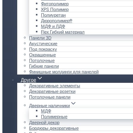
Фитополимер
XPS Полимер
Полиуретан
Дюрополимер®
МДФ и ЛДФ
Flex Гибкий материал
Панели 3D
Акустические
Под покраску
Окрашенные
Потолочные
Гибкие панели
Финишные молдинги для панелей
Другое
Декоративные элементы
Декоративные розетки
Потолочные панели
Дверные наличники
МДФ
Полимерные
Дверной декор
Бордюры декоративные