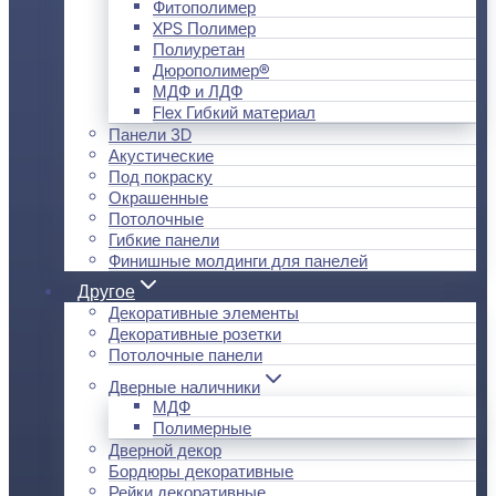
Фитополимер
XPS Полимер
Полиуретан
Дюрополимер®
МДФ и ЛДФ
Flex Гибкий материал
Панели 3D
Акустические
Под покраску
Окрашенные
Потолочные
Гибкие панели
Финишные молдинги для панелей
Другое
Декоративные элементы
Декоративные розетки
Потолочные панели
Дверные наличники
МДФ
Полимерные
Дверной декор
Бордюры декоративные
Рейки декоративные