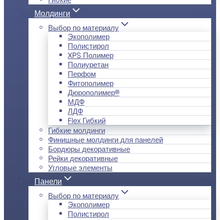
Молдинги
Выбор по материалу
Экополимер
Полистирол
XPS Полимер
Полиуретан
Перфом
Фитополимер
Дюрополимер®
МДФ
ЛДФ
Flex Гибкий
Гибкие молдинги
Финишные молдинги для панелей
Бордюры декоративные
Рейки декоративные
Угловые элементы
Панели
Выбор по материалу
Экополимер
Полистирол