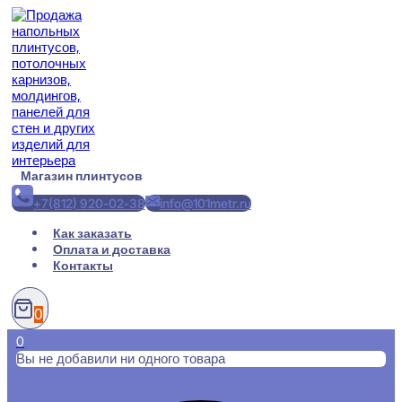
Перейти
к
содержимому
Магазин плинтусов
+7(812) 920-02-38
info@101metr.ru
Как заказать
Оплата и доставка
Контакты
0
0
Вы не добавили ни одного товара