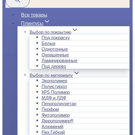
Все товары
Плинтусы
Выбор по покрытию
Под покраску
Белые
Однотонные
Окрашенные
Ламинированные
Под дерево
Выбор по материалу
Экополимер
Полистирол
XPS Полимер
МДФ и ЛДФ
Пенополиуретан
Перфом
Фитополимер
Дюрополимер®
Алюминий
Flex Гибкий