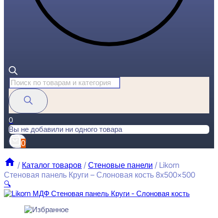
Поиск
товаров
0
Вы не добавили ни одного товара
0
/
Каталог товаров
/
Стеновые панели
/
Likorn
Стеновая панель Круги – Слоновая кость 8x500x500
🔍