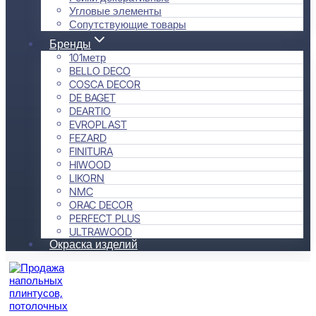
Угловые элементы
Сопутствующие товары
Бренды
101метр
BELLO DECO
COSCA DECOR
DE BAGET
DEARTIO
EVROPLAST
FEZARD
FINITURA
HIWOOD
LIKORN
NMC
ORAC DECOR
PERFECT PLUS
ULTRAWOOD
Окраска изделий