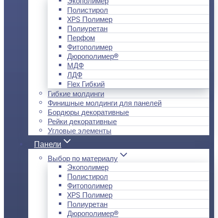
Экополимер
Полистирол
XPS Полимер
Полиуретан
Перфом
Фитополимер
Дюрополимер®
МДФ
ЛДФ
Flex Гибкий
Гибкие молдинги
Финишные молдинги для панелей
Бордюры декоративные
Рейки декоративные
Угловые элементы
Панели
Выбор по материалу
Экополимер
Полистирол
Фитополимер
XPS Полимер
Полиуретан
Дюрополимер®