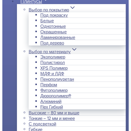
Плинтусы
Выбор по покрытию
Под покраску
Белые
Однотонные
Окрашенные
Ламинированные
Под дерево
Выбор по материалу
Экополимер
Полистирол
XPS Полимер
МДФ и ЛДФ
Пенополиуретан
Перфом
Фитополимер
Дюрополимер®
Алюминий
Flex Гибкий
Высокие – 80 мм и выше
Тонкие – 12 мм и менее
С подсветкой
Гибкие