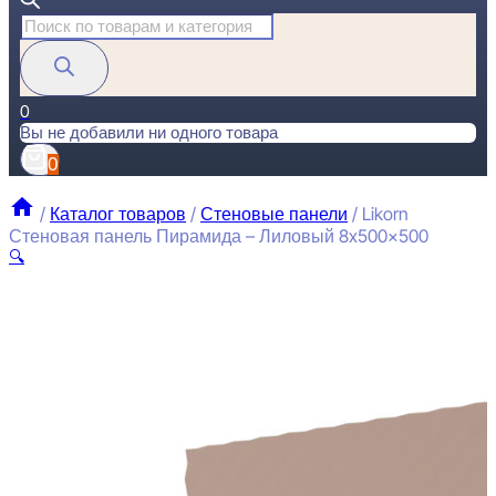
Поиск
товаров
0
Вы не добавили ни одного товара
0
/
Каталог товаров
/
Стеновые панели
/
Likorn
Стеновая панель Пирамида – Лиловый 8x500x500
🔍
L
П