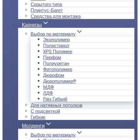
Скрытого типа
Плинтус-Багет
Средства для монтажа
Карнизы
Выбор по материалу
Экополимер
Полистирол
XPS Полимер
Перфом
Полиуретан
Фитополимер
Дюрофом
Дюрополимер®
МДФ
ЛДФ
Flex Гибкий
Для натяжных потолков
С подсветкой
Гибкие
Молдинги
Выбор по материалу