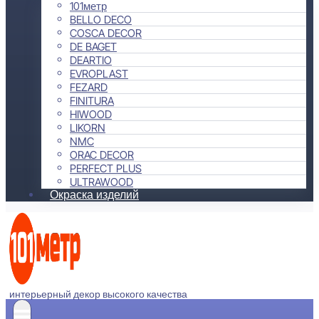
101метр
BELLO DECO
COSCA DECOR
DE BAGET
DEARTIO
EVROPLAST
FEZARD
FINITURA
HIWOOD
LIKORN
NMC
ORAC DECOR
PERFECT PLUS
ULTRAWOOD
Окраска изделий
интерьерный декор высокого качества