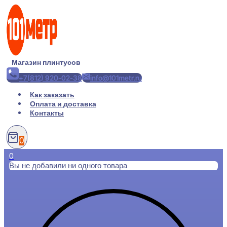
Перейти
к
содержимому
Магазин плинтусов
+7(812) 920-02-38
info@101metr.ru
Как заказать
Оплата и доставка
Контакты
0
0
Вы не добавили ни одного товара