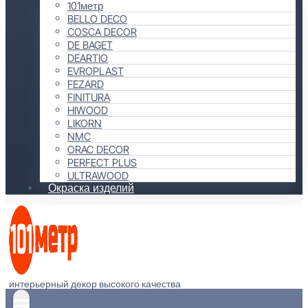
101метр
BELLO DECO
COSCA DECOR
DE BAGET
DEARTIO
EVROPLAST
FEZARD
FINITURA
HIWOOD
LIKORN
NMC
ORAC DECOR
PERFECT PLUS
ULTRAWOOD
Окраска изделий
интерьерный декор высокого качества