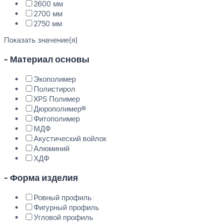
2600 мм
2700 мм
2750 мм
Показать значение(я)
- Материал основы
Экополимер
Полистирол
XPS Полимер
Дюрополимер®
Фитополимер
МДФ
Акустический войлок
Алюминий
ХДФ
- Форма изделия
Ровный профиль
Фигурный профиль
Угловой профиль