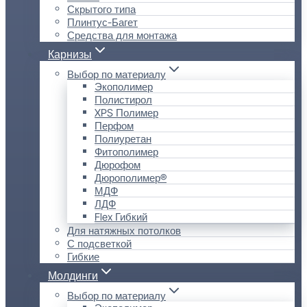
Скрытого типа
Плинтус-Багет
Средства для монтажа
Карнизы
Выбор по материалу
Экополимер
Полистирол
XPS Полимер
Перфом
Полиуретан
Фитополимер
Дюрофом
Дюрополимер®
МДФ
ЛДФ
Flex Гибкий
Для натяжных потолков
С подсветкой
Гибкие
Молдинги
Выбор по материалу