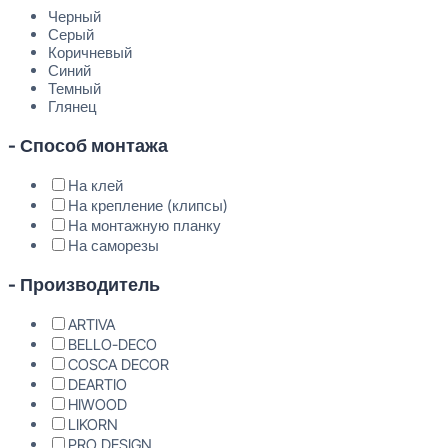
Черный
Серый
Коричневый
Синий
Темный
Глянец
- Способ монтажа
На клей
На крепление (клипсы)
На монтажную планку
На саморезы
- Производитель
ARTIVA
BELLO-DECO
COSCA DECOR
DEARTIO
HIWOOD
LIKORN
PRO DESIGN