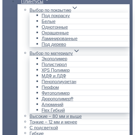
Плинтусы
Выбор по покрытию
Под покраску
Белые
Однотонные
Окрашенные
Ламинированные
Под дерево
Выбор по материалу
Экополимер
Полистирол
XPS Полимер
МДФ и ЛДФ
Пенополиуретан
Перфом
Фитополимер
Дюрополимер®
Алюминий
Flex Гибкий
Высокие – 80 мм и выше
Тонкие – 12 мм и менее
С подсветкой
Гибкие