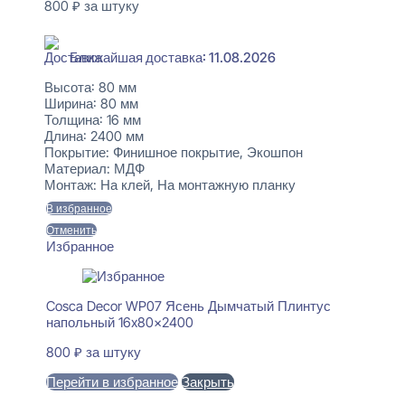
800
₽
за штуку
В наличии
Ближайшая доставка: 11.08.2026
Высота:
80 мм
Ширина:
80 мм
Толщина:
16 мм
Длина:
2400 мм
Покрытие:
Финишное покрытие, Экошпон
Материал:
МДФ
Монтаж:
На клей, На монтажную планку
В избранное
Отменить
Избранное
Cosca Decor WP07 Ясень Дымчатый Плинтус
напольный 16x80x2400
800
₽
за штуку
Перейти в избранное
Закрыть
В корзину