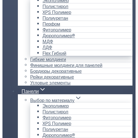
Экополимер
Полистирол
XPS Полимер
Полиуретан
Перфом
Фитополимер
Дюрополимер®
МДФ
ЛДФ
Flex Гибкий
Гибкие молдинги
Финишные молдинги для панелей
Бордюры декоративные
Рейки декоративные
Угловые элементы
Панели
Выбор по материалу
Экополимер
Полистирол
Фитополимер
XPS Полимер
Полиуретан
Дюрополимер®