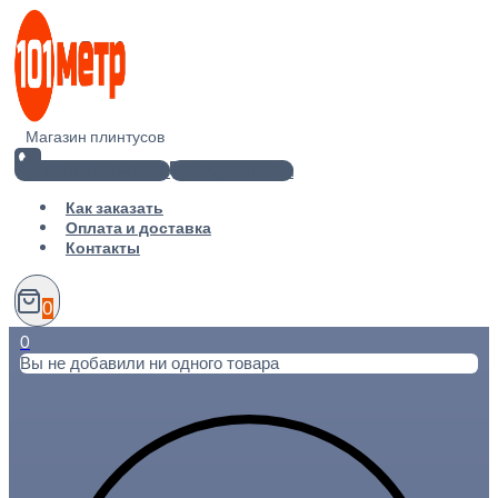
Перейти
к
содержимому
Магазин плинтусов
+7(812) 920-02-38
info@101metr.ru
Как заказать
Оплата и доставка
Контакты
0
0
Вы не добавили ни одного товара