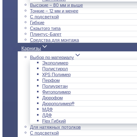
Высокие – 80 мм и выше
Тонкие – 12 мм и менее
С подсветкой
Гибкие
Скрытого типа
Плинтус-Багет
Средства для монтажа
Карнизы
Выбор по материалу
Экополимер
Полистирол
XPS Полимер
Перфом
Полиуретан
Фитополимер
Дюрофом
Дюрополимер®
МДФ
ЛДФ
Flex Гибкий
Для натяжных потолков
С подсветкой