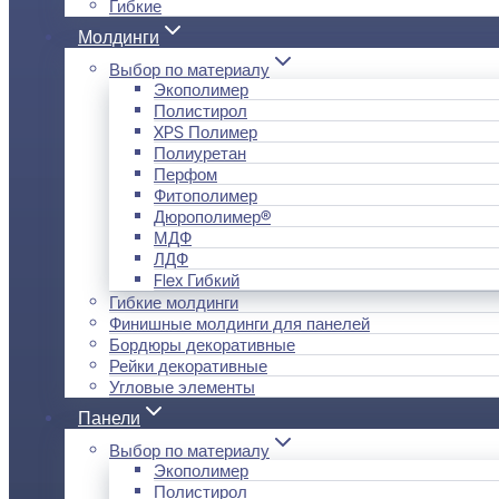
Гибкие
Молдинги
Выбор по материалу
Экополимер
Полистирол
XPS Полимер
Полиуретан
Перфом
Фитополимер
Дюрополимер®
МДФ
ЛДФ
Flex Гибкий
Гибкие молдинги
Финишные молдинги для панелей
Бордюры декоративные
Рейки декоративные
Угловые элементы
Панели
Выбор по материалу
Экополимер
Полистирол