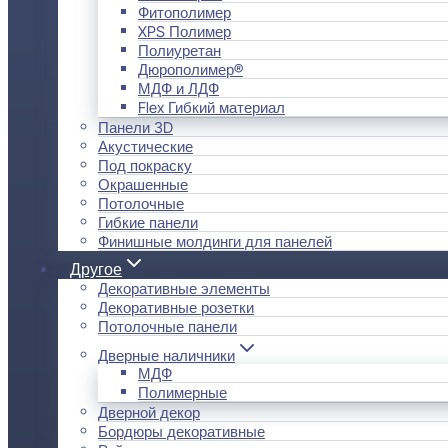
Фитополимер
XPS Полимер
Полиуретан
Дюрополимер®
МДФ и ЛДФ
Flex Гибкий материал
Панели 3D
Акустические
Под покраску
Окрашенные
Потолочные
Гибкие панели
Финишные молдинги для панелей
Другое
Декоративные элементы
Декоративные розетки
Потолочные панели
Дверные наличники
МДФ
Полимерные
Дверной декор
Бордюры декоративные