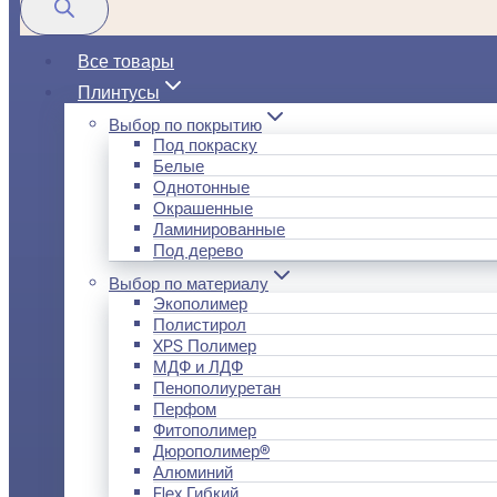
Все товары
Плинтусы
Выбор по покрытию
Под покраску
Белые
Однотонные
Окрашенные
Ламинированные
Под дерево
Выбор по материалу
Экополимер
Полистирол
XPS Полимер
МДФ и ЛДФ
Пенополиуретан
Перфом
Фитополимер
Дюрополимер®
Алюминий
Flex Гибкий