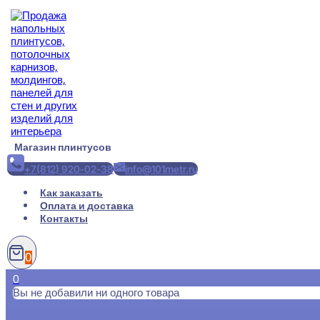
Перейти
к
содержимому
Магазин плинтусов
+7(812) 920-02-38
info@101metr.ru
Как заказать
Оплата и доставка
Контакты
0
0
Вы не добавили ни одного товара