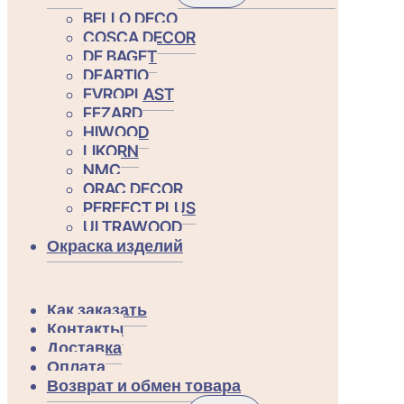
меню
BELLO DECO
COSCA DECOR
DE BAGET
DEARTIO
EVROPLAST
FEZARD
HIWOOD
LIKORN
NMC
ORAC DECOR
PERFECT PLUS
ULTRAWOOD
Окраска изделий
Как заказать
Контакты
Доставка
Оплата
Возврат и обмен товара