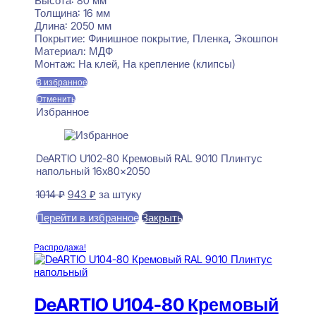
Высота:
80 мм
Толщина:
16 мм
Длина:
2050 мм
Покрытие:
Финишное покрытие, Пленка, Экошпон
Материал:
МДФ
Монтаж:
На клей, На крепление (клипсы)
В избранное
Отменить
Избранное
DeARTIO U102-80 Кремовый RAL 9010 Плинтус
напольный 16x80x2050
Первоначальная
Текущая
1014
₽
943
₽
за штуку
цена
цена:
Перейти в избранное
Закрыть
составляла
943 ₽.
1014 ₽.
В корзину
Распродажа!
DeARTIO U104-80 Кремовый