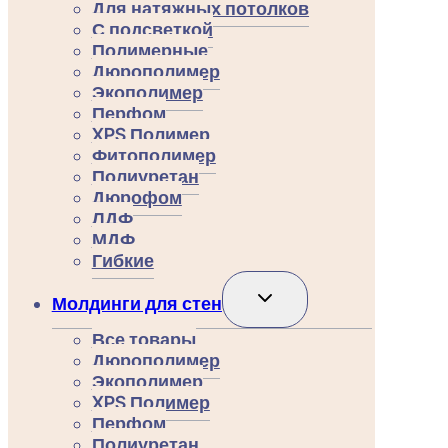
Для натяжных потолков
С подсветкой
Полимерные
Дюрополимер
Экополимер
Перфом
XPS Полимер
Фитополимер
Полиуретан
Дюрофом
ЛДФ
МДФ
Гибкие
Переключить
Молдинги для стен
дочернее
меню
Все товары
Дюрополимер
Экополимер
XPS Полимер
Перфом
Полиуретан