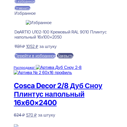
В избранное
Отменить
Избранное
DeARTIO U102-100 Кремовый RAL 9010 Плинтус
напольный 16x100x2050
Первоначальная
Текущая
1131
₽
1052
₽
за штуку
цена
цена:
Перейти в избранное
Закрыть
составляла
1052 ₽.
1131 ₽.
В корзину
Распродажа!
Cosca Decor 2/8 Дуб Сноу
Плинтус напольный
16x60x2400
Первоначальная
Текущая
624
₽
570
₽
за штуку
цена
цена:
Нет в наличии
составляла
570 ₽.