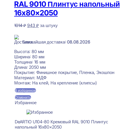
RAL 9010 Плинтус напольный
16x80x2050
Первоначальная
Текущая
1014
₽
943
₽
за штуку
цена
цена:
В наличии
составляла
943 ₽.
1014 ₽.
Ближайшая доставка: 08.08.2026
Высота:
80 мм
Ширина:
80 мм
Толщина:
16 мм
Длина:
2050 мм
Покрытие:
Финишное покрытие, Пленка, Экошпон
Материал:
МДФ
Монтаж:
На клей, На крепление (клипсы)
В избранное
Отменить
Избранное
DeARTIO U104-80 Кремовый RAL 9010 Плинтус
напольный 16x80x2050