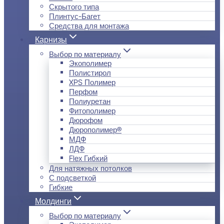
Скрытого типа
Плинтус-Багет
Средства для монтажа
Карнизы
Выбор по материалу
Экополимер
Полистирол
XPS Полимер
Перфом
Полиуретан
Фитополимер
Дюрофом
Дюрополимер®
МДФ
ЛДФ
Flex Гибкий
Для натяжных потолков
С подсветкой
Гибкие
Молдинги
Выбор по материалу