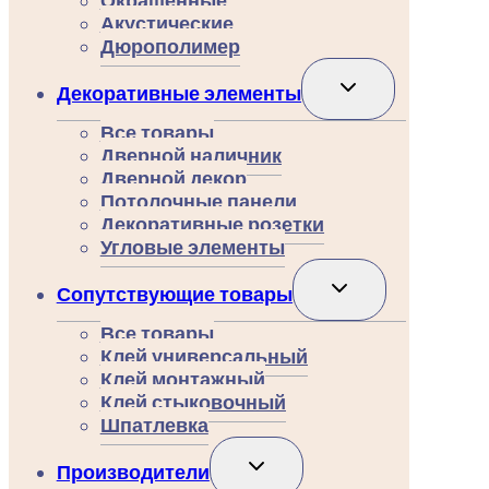
Окрашенные
Акустические
Дюрополимер
Переключить
Декоративные элементы
дочернее
меню
Все товары
Дверной наличник
Дверной декор
Потолочные панели
Декоративные розетки
Угловые элементы
Переключить
Сопутствующие товары
дочернее
меню
Все товары
Клей универсальный
Клей монтажный
Клей стыковочный
Шпатлевка
Переключить
Производители
дочернее