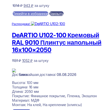
Первоначальная
Текущая
1014
₽
943
₽
за штуку
цена
цена:
Перейти в избранное
Закрыть
составляла
943 ₽.
1014 ₽.
В корзину
Распродажа!
DeARTIO U102-100 Кремовый
RAL 9010 Плинтус напольный
16x100x2050
Первоначальная
Текущая
1131
₽
1052
₽
за штуку
цена
цена:
В наличии
составляла
1052 ₽.
1131 ₽.
Ближайшая доставка: 08.08.2026
Высота:
100 мм
Толщина:
16 мм
Длина:
2050 мм
Покрытие:
Финишное покрытие, Пленка, Экошпон
Материал:
МДФ
Монтаж:
На клей, На крепление (клипсы)