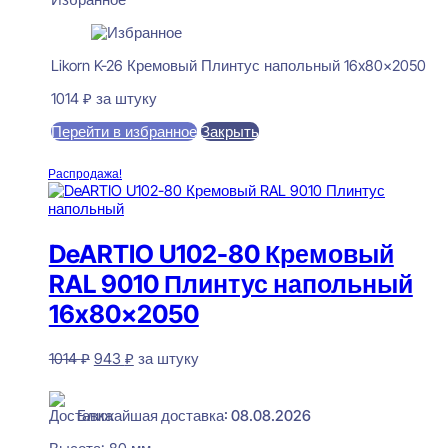
Likorn K-26 Кремовый Плинтус напольный 16x80x2050
1014
₽
за штуку
Перейти в избранное
Закрыть
В корзину
Распродажа!
DeARTIO U102-80 Кремовый
RAL 9010 Плинтус напольный
16x80x2050
Первоначальная
Текущая
1014
₽
943
₽
за штуку
цена
цена:
В наличии
составляла
943 ₽.
1014 ₽.
Ближайшая доставка: 08.08.2026