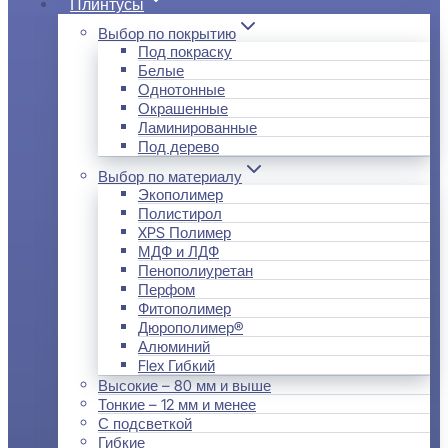
Плинтусы
Выбор по покрытию
Под покраску
Белые
Однотонные
Окрашенные
Ламинированные
Под дерево
Выбор по материалу
Экополимер
Полистирол
XPS Полимер
МДФ и ЛДФ
Пенополиуретан
Перфом
Фитополимер
Дюрополимер®
Алюминий
Flex Гибкий
Высокие – 80 мм и выше
Тонкие – 12 мм и менее
С подсветкой
Гибкие