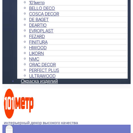
101метр
BELLO DECO
COSCA DECOR
DE BAGET
DEARTIO
EVROPLAST
FEZARD
FINITURA
HIWOOD
LIKORN
NMC
ORAC DECOR
PERFECT PLUS
ULTRAWOOD
Окраска изделий
интерьерный декор высокого качества