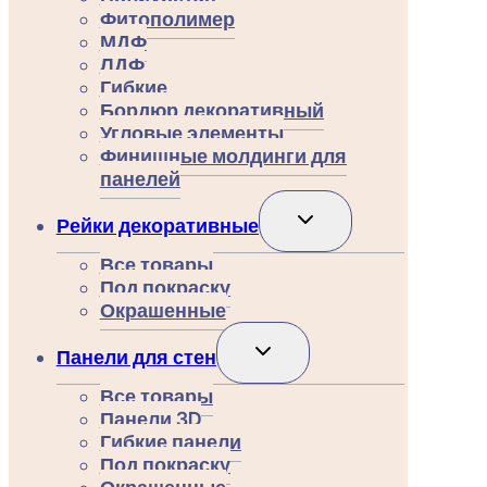
Фитополимер
МДФ
ЛДФ
Гибкие
Бордюр декоративный
Угловые элементы
Финишные молдинги для
панелей
Переключить
Рейки декоративные
дочернее
меню
Все товары
Под покраску
Окрашенные
Переключить
Панели для стен
дочернее
меню
Все товары
Панели 3D
Гибкие панели
Под покраску