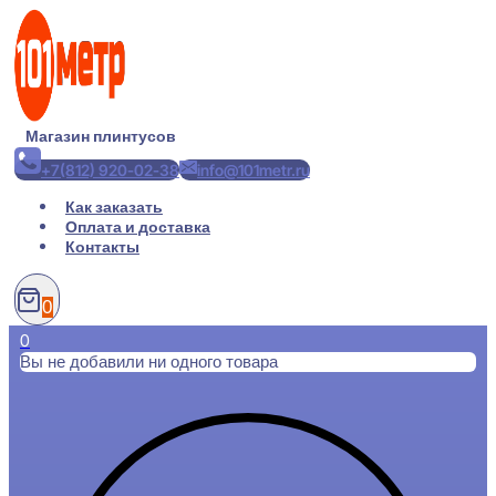
Перейти
к
содержимому
Магазин плинтусов
+7(812) 920-02-38
info@101metr.ru
Как заказать
Оплата и доставка
Контакты
0
0
Вы не добавили ни одного товара