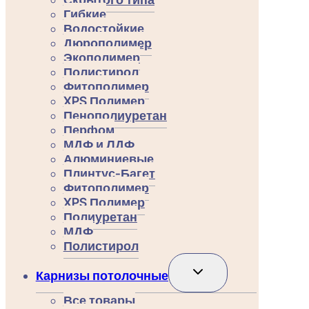
Гибкие
Водостойкие
Дюрополимер
Экополимер
Полистирол
Фитополимер
XPS Полимер
Пенополиуретан
Перфом
МДФ и ЛДФ
Алюминиевые
Плинтус-Багет
Фитополимер
XPS Полимер
Полиуретан
МДФ
Полистирол
Переключить
Карнизы потолочные
дочернее
меню
Все товары