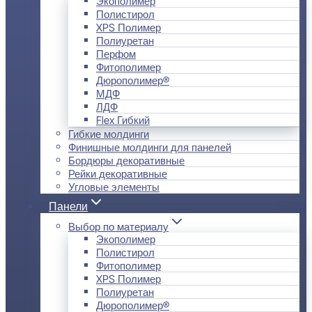
Экополимер
Полистирол
XPS Полимер
Полиуретан
Перфом
Фитополимер
Дюрополимер®
МДФ
ЛДФ
Flex Гибкий
Гибкие молдинги
Финишные молдинги для панелей
Бордюры декоративные
Рейки декоративные
Угловые элементы
Панели
Выбор по материалу
Экополимер
Полистирол
Фитополимер
XPS Полимер
Полиуретан
Дюрополимер®