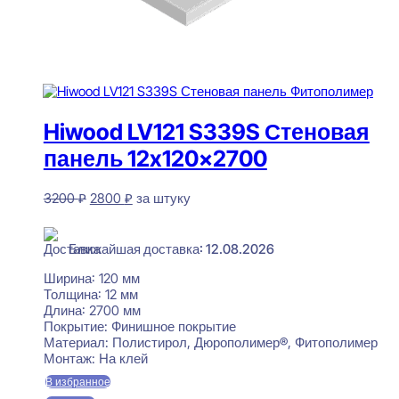
Hiwood LV121 S339S Стеновая
панель 12x120x2700
Первоначальная
Текущая
3200
₽
2800
₽
за штуку
цена
цена:
В наличии
составляла
2800 ₽.
3200 ₽.
Ближайшая доставка: 12.08.2026
Ширина:
120 мм
Толщина:
12 мм
Длина:
2700 мм
Покрытие:
Финишное покрытие
Материал:
Полистирол, Дюрополимер®, Фитополимер
Монтаж:
На клей
В избранное