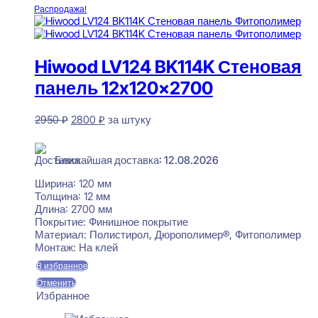
Распродажа!
Hiwood LV124 BK114K Стеновая
панель 12x120x2700
Первоначальная
Текущая
2950
₽
2800
₽
за штуку
цена
цена:
В наличии
составляла
2800 ₽.
2950 ₽.
Ближайшая доставка: 12.08.2026
Ширина:
120 мм
Толщина:
12 мм
Длина:
2700 мм
Покрытие:
Финишное покрытие
Материал:
Полистирол, Дюрополимер®, Фитополимер
Монтаж:
На клей
В избранное
Отменить
Избранное