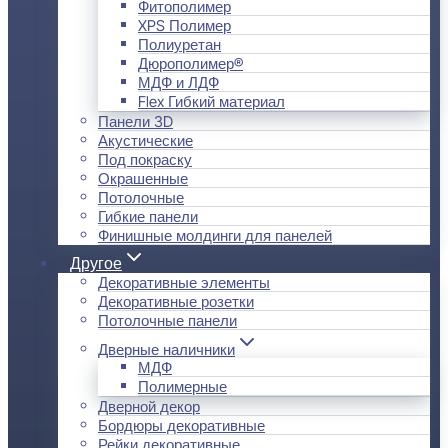
Фитополимер
XPS Полимер
Полиуретан
Дюрополимер®
МДФ и ЛДФ
Flex Гибкий материал
Панели 3D
Акустические
Под покраску
Окрашенные
Потолочные
Гибкие панели
Финишные молдинги для панелей
Другое
Декоративные элементы
Декоративные розетки
Потолочные панели
Дверные наличники
МДФ
Полимерные
Дверной декор
Бордюры декоративные
Рейки декоративные