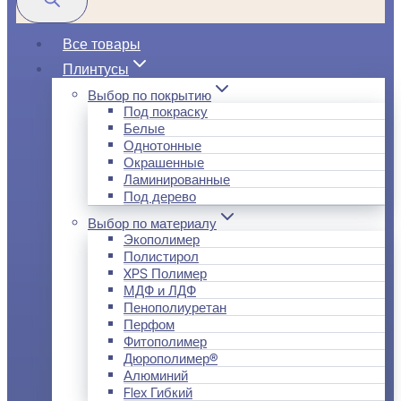
Все товары
Плинтусы
Выбор по покрытию
Под покраску
Белые
Однотонные
Окрашенные
Ламинированные
Под дерево
Выбор по материалу
Экополимер
Полистирол
XPS Полимер
МДФ и ЛДФ
Пенополиуретан
Перфом
Фитополимер
Дюрополимер®
Алюминий
Flex Гибкий