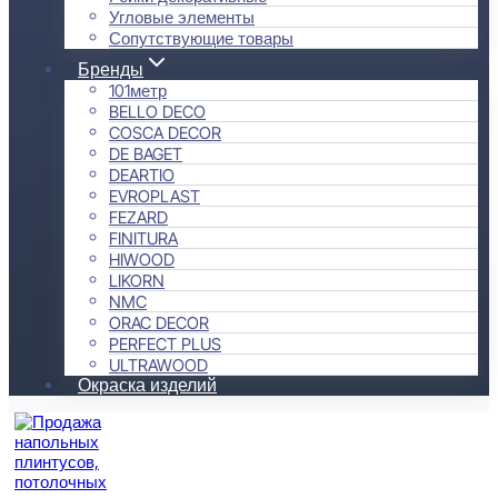
Угловые элементы
Сопутствующие товары
Бренды
101метр
BELLO DECO
COSCA DECOR
DE BAGET
DEARTIO
EVROPLAST
FEZARD
FINITURA
HIWOOD
LIKORN
NMC
ORAC DECOR
PERFECT PLUS
ULTRAWOOD
Окраска изделий