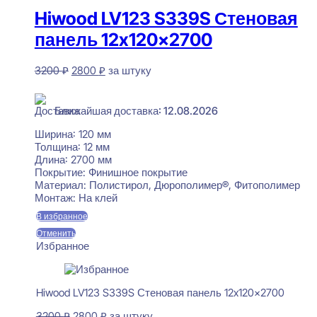
Hiwood LV123 S339S Стеновая
панель 12x120x2700
Первоначальная
Текущая
3200
₽
2800
₽
за штуку
цена
цена:
В наличии
составляла
2800 ₽.
3200 ₽.
Ближайшая доставка: 12.08.2026
Ширина:
120 мм
Толщина:
12 мм
Длина:
2700 мм
Покрытие:
Финишное покрытие
Материал:
Полистирол, Дюрополимер®, Фитополимер
Монтаж:
На клей
В избранное
Отменить
Избранное
Hiwood LV123 S339S Стеновая панель 12x120x2700
Первоначальная
Текущая
3200
₽
2800
₽
за штуку