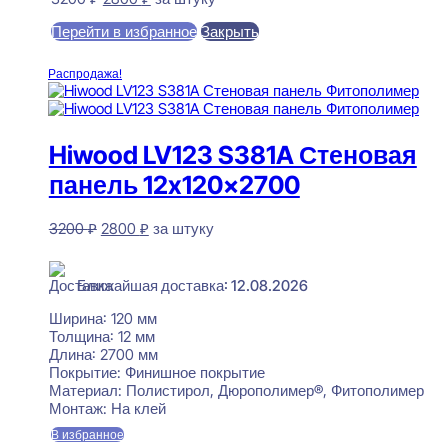
цена
цена:
Перейти в избранное
Закрыть
составляла
2800 ₽.
3200 ₽.
В корзину
Распродажа!
Hiwood LV123 S381A Стеновая
панель 12x120x2700
Первоначальная
Текущая
3200
₽
2800
₽
за штуку
цена
цена:
В наличии
составляла
2800 ₽.
3200 ₽.
Ближайшая доставка: 12.08.2026
Ширина:
120 мм
Толщина:
12 мм
Длина:
2700 мм
Покрытие:
Финишное покрытие
Материал:
Полистирол, Дюрополимер®, Фитополимер
Монтаж:
На клей
В избранное