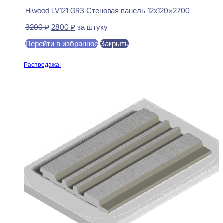
Hiwood LV121 GR3 Стеновая панель 12x120x2700
Первоначальная
Текущая
3200
₽
2800
₽
за штуку
цена
цена:
Перейти в избранное
Закрыть
составляла
2800 ₽.
3200 ₽.
В корзину
Распродажа!