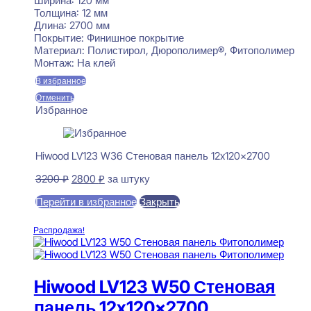
Ширина:
120 мм
Толщина:
12 мм
Длина:
2700 мм
Покрытие:
Финишное покрытие
Материал:
Полистирол, Дюрополимер®, Фитополимер
Монтаж:
На клей
В избранное
Отменить
Избранное
Hiwood LV123 W36 Стеновая панель 12x120x2700
Первоначальная
Текущая
3200
₽
2800
₽
за штуку
цена
цена:
Перейти в избранное
Закрыть
составляла
2800 ₽.
3200 ₽.
В корзину
Распродажа!
Hiwood LV123 W50 Стеновая
панель 12x120x2700