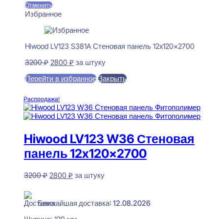
Отменить
Избранное
Hiwood LV123 S381A Стеновая панель 12x120x2700
Первоначальная
Текущая
3200
₽
2800
₽
за штуку
цена
цена:
Перейти в избранное
Закрыть
составляла
2800 ₽.
3200 ₽.
В корзину
Распродажа!
Hiwood LV123 W36 Стеновая
панель 12x120x2700
Первоначальная
Текущая
3200
₽
2800
₽
за штуку
цена
цена:
В наличии
составляла
2800 ₽.
3200 ₽.
Ближайшая доставка: 12.08.2026