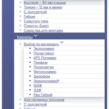
Высокие – 80 мм и выше
Тонкие – 12 мм и менее
С подсветкой
Гибкие
Скрытого типа
Плинтус-Багет
Средства для монтажа
Карнизы
Выбор по материалу
Экополимер
Полистирол
XPS Полимер
Перфом
Полиуретан
Фитополимер
Дюрофом
Дюрополимер®
МДФ
ЛДФ
Flex Гибкий
Для натяжных потолков
С подсветкой
Гибкие