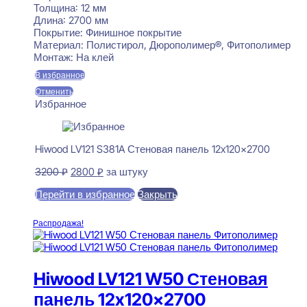
Толщина:
12 мм
Длина:
2700 мм
Покрытие:
Финишное покрытие
Материал:
Полистирол, Дюрополимер®, Фитополимер
Монтаж:
На клей
В избранное
Отменить
Избранное
Hiwood LV121 S381A Стеновая панель 12x120x2700
Первоначальная
Текущая
3200
₽
2800
₽
за штуку
цена
цена:
Перейти в избранное
Закрыть
составляла
2800 ₽.
3200 ₽.
В корзину
Распродажа!
Hiwood LV121 W50 Стеновая
панель 12x120x2700