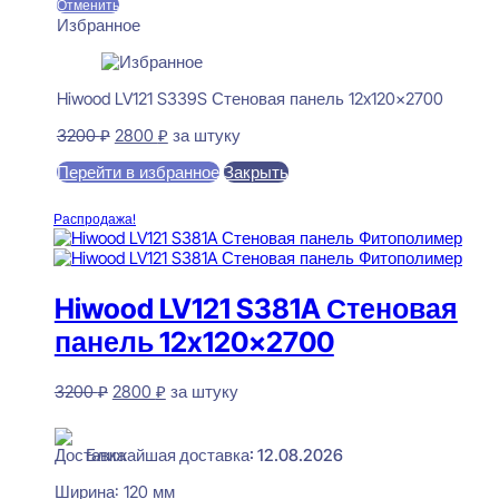
Отменить
Избранное
Hiwood LV121 S339S Стеновая панель 12x120x2700
Первоначальная
Текущая
3200
₽
2800
₽
за штуку
цена
цена:
Перейти в избранное
Закрыть
составляла
2800 ₽.
3200 ₽.
В корзину
Распродажа!
Hiwood LV121 S381A Стеновая
панель 12x120x2700
Первоначальная
Текущая
3200
₽
2800
₽
за штуку
цена
цена:
В наличии
составляла
2800 ₽.
3200 ₽.
Ближайшая доставка: 12.08.2026
Ширина:
120 мм