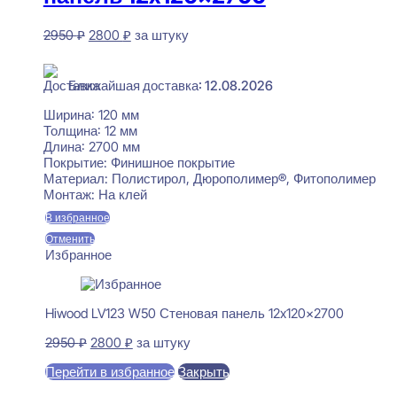
Первоначальная
Текущая
2950
₽
2800
₽
за штуку
цена
цена:
В наличии
составляла
2800 ₽.
2950 ₽.
Ближайшая доставка: 12.08.2026
Ширина:
120 мм
Толщина:
12 мм
Длина:
2700 мм
Покрытие:
Финишное покрытие
Материал:
Полистирол, Дюрополимер®, Фитополимер
Монтаж:
На клей
В избранное
Отменить
Избранное
Hiwood LV123 W50 Стеновая панель 12x120x2700
Первоначальная
Текущая
2950
₽
2800
₽
за штуку
цена
цена:
Перейти в избранное
Закрыть
составляла
2800 ₽.
2950 ₽.
В корзину