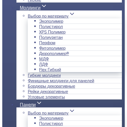
Молдинги
Выбор по материалу
Экополимер
Полистирол
XPS Полимер
Полиуретан
Перфом
Фитополимер
Дюрополимер®
МДФ
ЛДФ
Flex Гибкий
Гибкие молдинги
Финишные молдинги для панелей
Бордюры декоративные
Рейки декоративные
Угловые элементы
Панели
Выбор по материалу
Экополимер
Полистирол