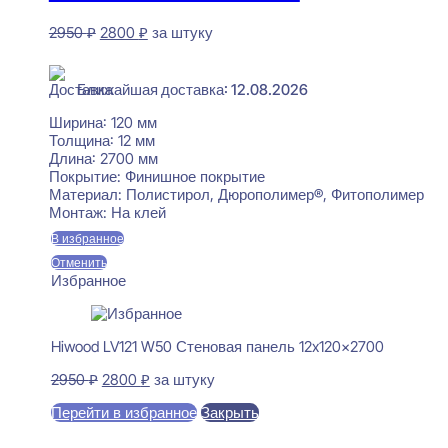
Первоначальная
Текущая
2950
₽
2800
₽
за штуку
цена
цена:
В наличии
составляла
2800 ₽.
2950 ₽.
Ближайшая доставка: 12.08.2026
Ширина:
120 мм
Толщина:
12 мм
Длина:
2700 мм
Покрытие:
Финишное покрытие
Материал:
Полистирол, Дюрополимер®, Фитополимер
Монтаж:
На клей
В избранное
Отменить
Избранное
Hiwood LV121 W50 Стеновая панель 12x120x2700
Первоначальная
Текущая
2950
₽
2800
₽
за штуку
цена
цена:
Перейти в избранное
Закрыть
составляла
2800 ₽.
2950 ₽.
В корзину