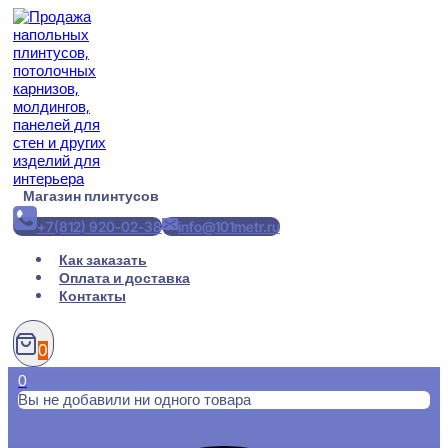
Перейти
к
содержимому
Магазин плинтусов
+7(812) 920-02-38
info@101metr.ru
Как заказать
Оплата и доставка
Контакты
0
0
Вы не добавили ни одного товара