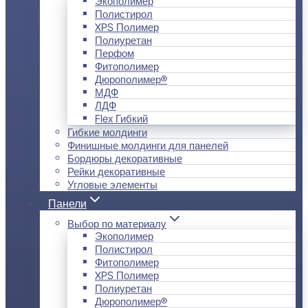
Экополимер
Полистирол
XPS Полимер
Полиуретан
Перфом
Фитополимер
Дюрополимер®
МДФ
ЛДФ
Flex Гибкий
Гибкие молдинги
Финишные молдинги для панелей
Бордюры декоративные
Рейки декоративные
Угловые элементы
Панели
Выбор по материалу
Экополимер
Полистирол
Фитополимер
XPS Полимер
Полиуретан
Дюрополимер®