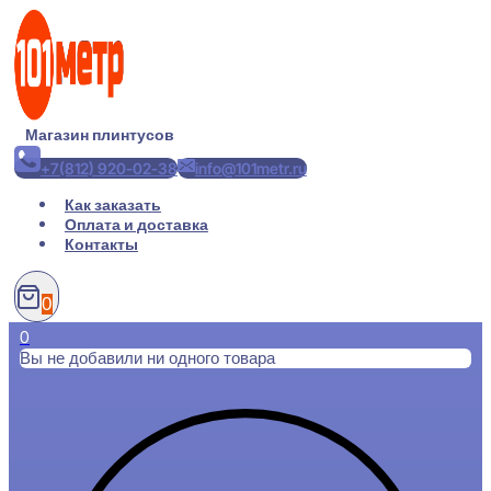
Перейти
к
содержимому
Магазин плинтусов
+7(812) 920-02-38
info@101metr.ru
Как заказать
Оплата и доставка
Контакты
0
0
Вы не добавили ни одного товара