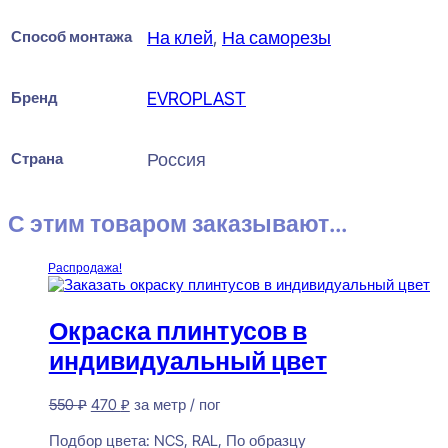
Способ монтажа
На клей
,
На саморезы
Бренд
EVROPLAST
Страна
Россия
С этим товаром заказывают...
Распродажа!
Окраска плинтусов в
индивидуальный цвет
Первоначальная
Текущая
550
₽
470
₽
за метр / пог
цена
цена:
Предзаказ
составляла
470 ₽.
Подбор цвета:
NCS, RAL, По образцу