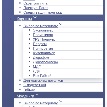
Скрытого типа
Плинтус-Багет
Средства для монтажа
Карнизы
Выбор по материалу
Экополимер
Полистирол
XPS Полимер
Перфом
Полиуретан
Фитополимер
Дюрофом
Дюрополимер®
МДФ
ЛДФ
Flex Гибкий
Для натяжных потолков
С подсветкой
Гибкие
Молдинги
Выбор по материалу