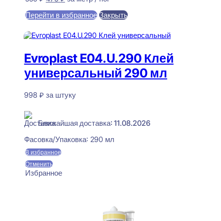
цена
цена:
Перейти в избранное
Закрыть
составляла
470 ₽.
550 ₽.
В корзину
Evroplast E04.U.290 Клей
универсальный 290 мл
998
₽
за штуку
В наличии
Ближайшая доставка: 11.08.2026
Фасовка/Упаковка:
290 мл
В избранное
Отменить
Избранное