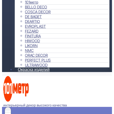
101метр
BELLO DECO
COSCA DECOR
DE BAGET
DEARTIO
EVROPLAST
FEZARD
FINITURA
HIWOOD
LIKORN
NMC
ORAC DECOR
PERFECT PLUS
ULTRAWOOD
Окраска изделий
интерьерный декор высокого качества