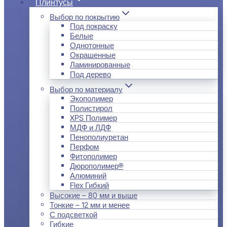
Плинтусы
Выбор по покрытию
Под покраску
Белые
Однотонные
Окрашенные
Ламинированные
Под дерево
Выбор по материалу
Экополимер
Полистирол
XPS Полимер
МДФ и ЛДФ
Пенополиуретан
Перфом
Фитополимер
Дюрополимер®
Алюминий
Flex Гибкий
Высокие – 80 мм и выше
Тонкие – 12 мм и менее
С подсветкой
Гибкие