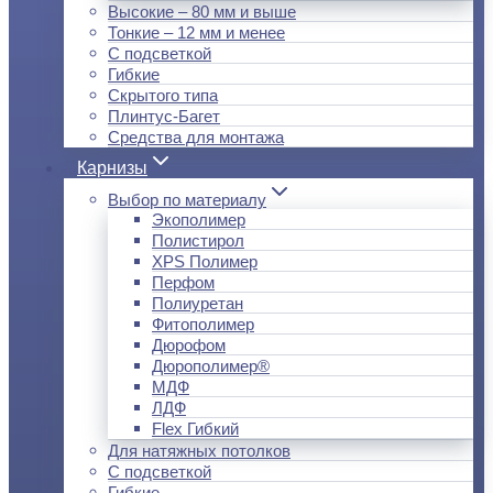
Высокие – 80 мм и выше
Тонкие – 12 мм и менее
С подсветкой
Гибкие
Скрытого типа
Плинтус-Багет
Средства для монтажа
Карнизы
Выбор по материалу
Экополимер
Полистирол
XPS Полимер
Перфом
Полиуретан
Фитополимер
Дюрофом
Дюрополимер®
МДФ
ЛДФ
Flex Гибкий
Для натяжных потолков
С подсветкой
Гибкие