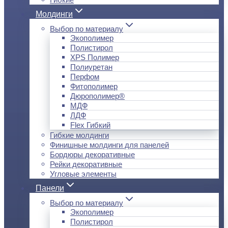
Молдинги
Выбор по материалу
Экополимер
Полистирол
XPS Полимер
Полиуретан
Перфом
Фитополимер
Дюрополимер®
МДФ
ЛДФ
Flex Гибкий
Гибкие молдинги
Финишные молдинги для панелей
Бордюры декоративные
Рейки декоративные
Угловые элементы
Панели
Выбор по материалу
Экополимер
Полистирол