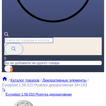
Поиск
товаров
0
Вы не добавили ни одного товара
0
/
Каталог товаров
/
Декоративные элементы
/
Evroplast 1.56.010 Розетка декоративная 34×193
🔍