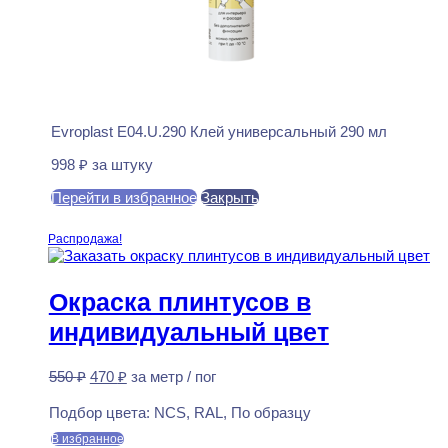
Evroplast E04.U.290 Клей универсальный 290 мл
998
₽
за штуку
Перейти в избранное
Закрыть
В корзину
Распродажа!
Окраска плинтусов в
индивидуальный цвет
Первоначальная
Текущая
550
₽
470
₽
за метр / пог
цена
цена:
Предзаказ
составляла
470 ₽.
Подбор цвета:
NCS, RAL, По образцу
550 ₽.
В избранное