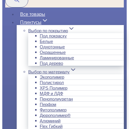
Все товары
Плинтусы
Выбор по покрытию
Под покраску
Белые
Однотонные
Окрашенные
Ламинированные
Под дерево
Выбор по материалу
Экополимер
Полистирол
XPS Полимер
МДФ и ЛДФ
Пенополиуретан
Перфом
Фитополимер
Дюрополимер®
Алюминий
Flex Гибкий