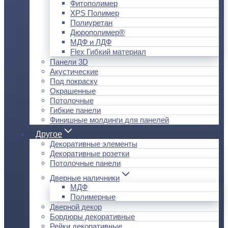
Фитополимер
XPS Полимер
Полиуретан
Дюрополимер®
МДФ и ЛДФ
Flex Гибкий материал
Панели 3D
Акустические
Под покраску
Окрашенные
Потолочные
Гибкие панели
Финишные молдинги для панелей
Другое
Декоративные элементы
Декоративные розетки
Потолочные панели
Дверные наличники
МДФ
Полимерные
Дверной декор
Бордюры декоративные
Рейки декоративные