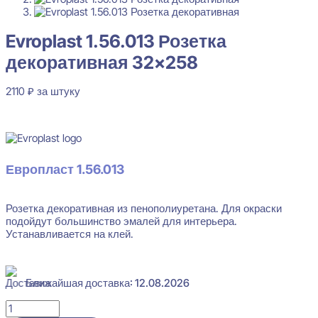
Evroplast 1.56.013 Розетка
декоративная 32×258
2110
₽
за штуку
В наличии
Европласт 1.56.013
Розетка декоративная из пенополиуретана. Для окраски
Evroplast 1.56.013 Розетка декоративная 32x258
подойдут большинство эмалей для интерьера.
Устанавливается на клей.
2110
₽
за штуку
Перейти в избранное
Закрыть
Ближайшая доставка: 12.08.2026
Количество