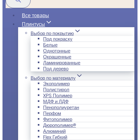
Все товары
Плинтусы
Выбор по покрытию
Под покраску
Белые
Однотонные
Окрашенные
Ламинированные
Под дерево
Выбор по материалу
Экополимер
Полистирол
XPS Полимер
МДФ и ЛДФ
Пенополиуретан
Перфом
Фитополимер
Дюрополимер®
Алюминий
Flex Гибкий