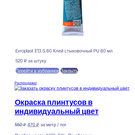
Evroplast E13.S.60 Клей стыковочный PU 60 мл
520
₽
за штуку
Перейти в избранное
Закрыть
В корзину
Распродажа!
Окраска плинтусов в
индивидуальный цвет
Первоначальная
Текущая
550
₽
470
₽
за метр / пог
цена
цена:
Предзаказ