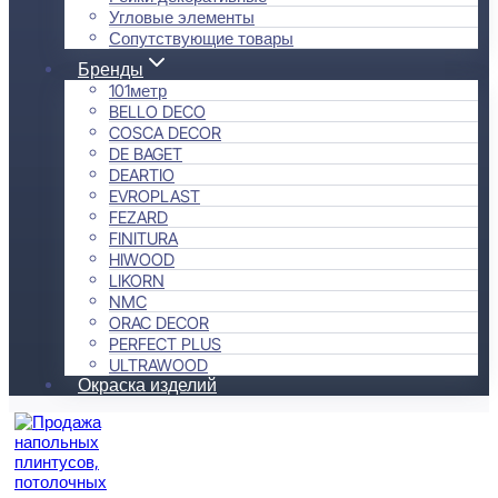
Угловые элементы
Сопутствующие товары
Бренды
101метр
BELLO DECO
COSCA DECOR
DE BAGET
DEARTIO
EVROPLAST
FEZARD
FINITURA
HIWOOD
LIKORN
NMC
ORAC DECOR
PERFECT PLUS
ULTRAWOOD
Окраска изделий