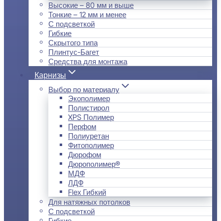
Высокие – 80 мм и выше
Тонкие – 12 мм и менее
С подсветкой
Гибкие
Скрытого типа
Плинтус-Багет
Средства для монтажа
Карнизы
Выбор по материалу
Экополимер
Полистирол
XPS Полимер
Перфом
Полиуретан
Фитополимер
Дюрофом
Дюрополимер®
МДФ
ЛДФ
Flex Гибкий
Для натяжных потолков
С подсветкой
Гибкие