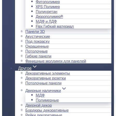
Фитополимер
XPS Полимер
Полиуретан
Дюрополимер®
МДФ и ЛДФ
Flex Гибкий материал
Панели 3D
Акустические
Под покраску
Окрашенные
Потолочные
Гибкие панели
Финишные молдинги для панелей
Другое
Декоративные элементы
Декоративные розетки
Потолочные панели
Дверные наличники
МДФ
Полимерные
Дверной декор
Бордюры декоративные
Рейки декоративные