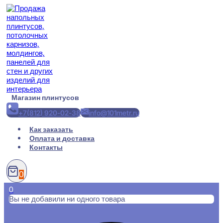
Перейти
к
содержимому
Магазин плинтусов
+7(812) 920-02-38
info@101metr.ru
Как заказать
Оплата и доставка
Контакты
0
0
Вы не добавили ни одного товара