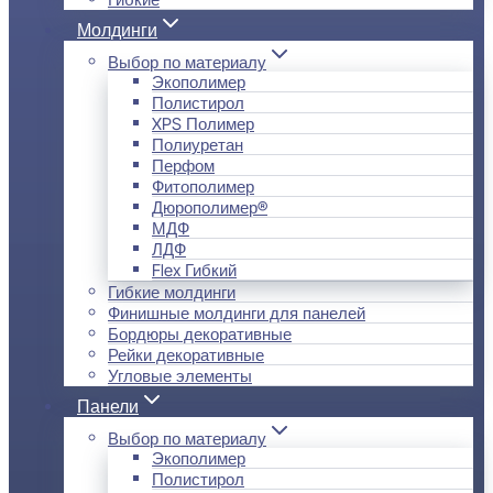
Молдинги
Выбор по материалу
Экополимер
Полистирол
XPS Полимер
Полиуретан
Перфом
Фитополимер
Дюрополимер®
МДФ
ЛДФ
Flex Гибкий
Гибкие молдинги
Финишные молдинги для панелей
Бордюры декоративные
Рейки декоративные
Угловые элементы
Панели
Выбор по материалу
Экополимер
Полистирол