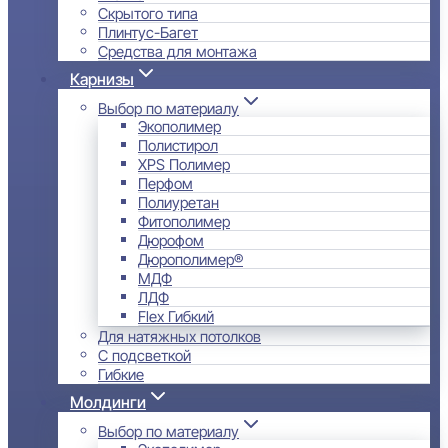
Скрытого типа
Плинтус-Багет
Средства для монтажа
Карнизы
Выбор по материалу
Экополимер
Полистирол
XPS Полимер
Перфом
Полиуретан
Фитополимер
Дюрофом
Дюрополимер®
МДФ
ЛДФ
Flex Гибкий
Для натяжных потолков
С подсветкой
Гибкие
Молдинги
Выбор по материалу