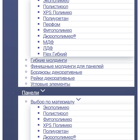
Экополимер
Полистирол
XPS Полимер
Полиуретан
Перфом
Фитополимер
Дюрополимер®
МДФ
ЛДФ
Flex Гибкий
Гибкие молдинги
Финишные молдинги для панелей
Бордюры декоративные
Рейки декоративные
Угловые элементы
Панели
Выбор по материалу
Экополимер
Полистирол
Фитополимер
XPS Полимер
Полиуретан
Дюрополимер®