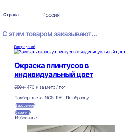
Страна
Россия
С этим товаром заказывают...
Распродажа!
Окраска плинтусов в
индивидуальный цвет
Первоначальная
Текущая
550
₽
470
₽
за метр / пог
цена
цена:
Предзаказ
составляла
470 ₽.
Подбор цвета:
NCS, RAL, По образцу
550 ₽.
В избранное
Отменить
Избранное