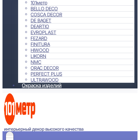
101метр
BELLO DECO
COSCA DECOR
DE BAGET
DEARTIO
EVROPLAST
FEZARD
FINITURA
HIWOOD
LIKORN
NMC
ORAC DECOR
PERFECT PLUS
ULTRAWOOD
Окраска изделий
интерьерный декор высокого качества