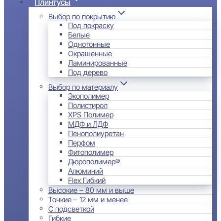
Плинтусы
Выбор по покрытию
Под покраску
Белые
Однотонные
Окрашенные
Ламинированные
Под дерево
Выбор по материалу
Экополимер
Полистирол
XPS Полимер
МДФ и ЛДФ
Пенополиуретан
Перфом
Фитополимер
Дюрополимер®
Алюминий
Flex Гибкий
Высокие – 80 мм и выше
Тонкие – 12 мм и менее
С подсветкой
Гибкие