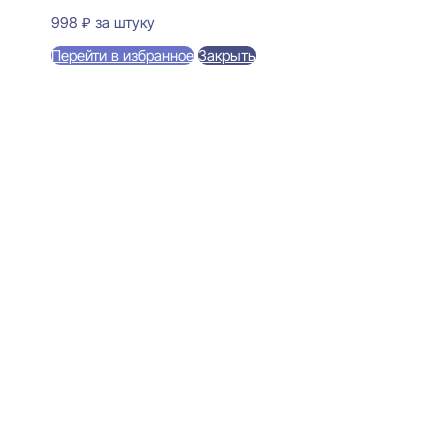
998
₽
за штуку
Перейти в избранное
Закрыть
В корзину
Evroplast 1.56.801 Розетка
декоративная 16×350
2544
₽
за штуку
В наличии
Ближайшая доставка: 12.08.2026
Толщина:
16 мм
Диаметр:
350 мм
Покрытие:
Огрунтовано
Материал:
Полиуретан