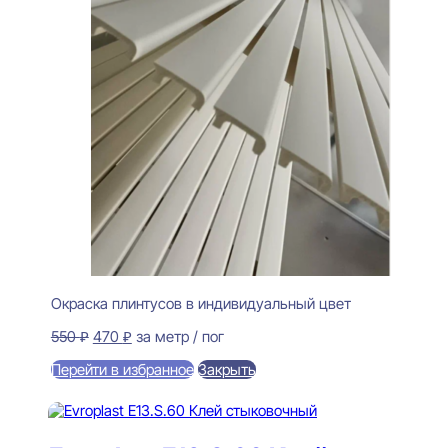
Окраска плинтусов в индивидуальный цвет
Первоначальная
Текущая
550
₽
470
₽
за метр / пог
цена
цена:
Перейти в избранное
Закрыть
составляла
470 ₽.
550 ₽.
В корзину