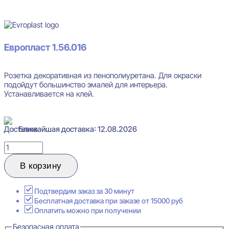
В наличии
Европласт 1.56.016
Розетка декоративная из пенополиуретана. Для окраски
Evroplast 1.56.016 Розетка декоративная 47x480
подойдут большинство эмалей для интерьера.
Устанавливается на клей.
3942
₽
за штуку
Перейти в избранное
Закрыть
Ближайшая доставка: 12.08.2026
Количество
товара
Evroplast
В корзину
1.56.016
Розетка
декоративная
Подтвердим заказ за 30 минут
47x480
Бесплатная доставка при заказе от 15000 руб
Оплатить можно при получении
Безопасная оплата