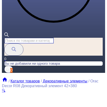
Поиск
товаров
0
Вы не добавили ни одного товара
0
/
Каталог товаров
/
Декоративные элементы
/
Orac
Decor R08 Декоративный элемент 42×380
🔍