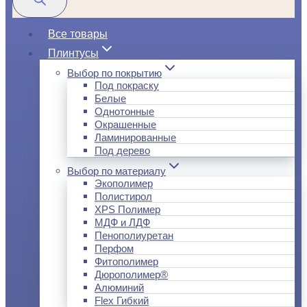
Все товары
Плинтусы
Выбор по покрытию
Под покраску
Белые
Однотонные
Окрашенные
Ламинированные
Под дерево
Выбор по материалу
Экополимер
Полистирол
XPS Полимер
МДФ и ЛДФ
Пенополиуретан
Перфом
Фитополимер
Дюрополимер®
Алюминий
Flex Гибкий