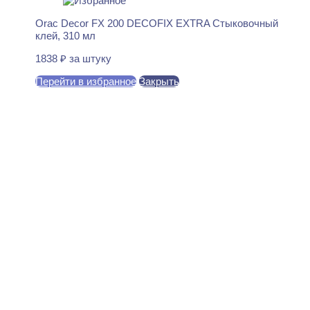
Orac Decor FX 200 DECOFIX EXTRA Стыковочный
клей, 310 мл
1838
₽
за штуку
Перейти в избранное
Закрыть
В корзину
Evroplast 1.56.801 Розетка
декоративная 16×350
2544
₽
за штуку
В наличии
Ближайшая доставка: 12.08.2026