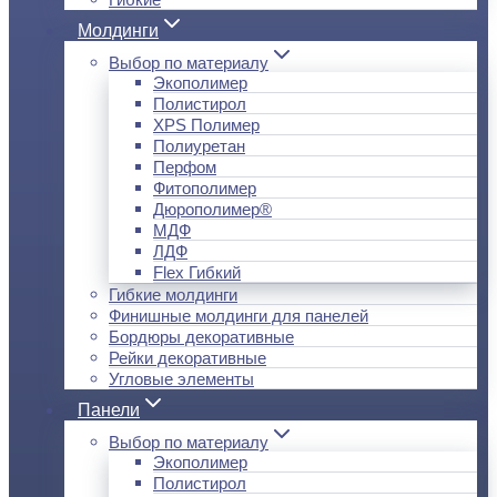
Молдинги
Выбор по материалу
Экополимер
Полистирол
XPS Полимер
Полиуретан
Перфом
Фитополимер
Дюрополимер®
МДФ
ЛДФ
Flex Гибкий
Гибкие молдинги
Финишные молдинги для панелей
Бордюры декоративные
Рейки декоративные
Угловые элементы
Панели
Выбор по материалу
Экополимер
Полистирол