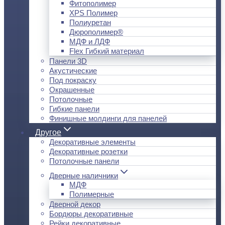
Фитополимер
XPS Полимер
Полиуретан
Дюрополимер®
МДФ и ЛДФ
Flex Гибкий материал
Панели 3D
Акустические
Под покраску
Окрашенные
Потолочные
Гибкие панели
Финишные молдинги для панелей
Другое
Декоративные элементы
Декоративные розетки
Потолочные панели
Дверные наличники
МДФ
Полимерные
Дверной декор
Бордюры декоративные
Рейки декоративные