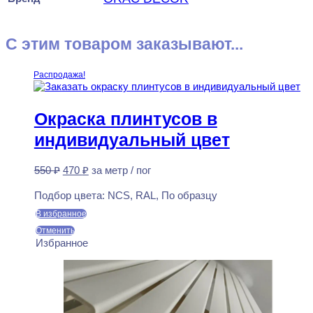
С этим товаром заказывают...
Распродажа!
Окраска плинтусов в
индивидуальный цвет
Первоначальная
Текущая
550
₽
470
₽
за метр / пог
цена
цена:
Предзаказ
составляла
470 ₽.
Подбор цвета:
NCS, RAL, По образцу
550 ₽.
В избранное
Отменить
Избранное