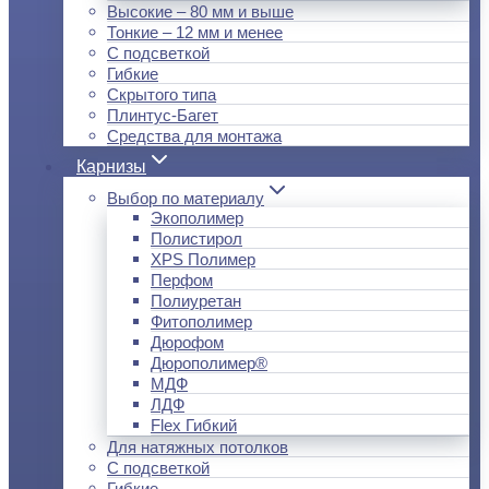
Высокие – 80 мм и выше
Тонкие – 12 мм и менее
С подсветкой
Гибкие
Скрытого типа
Плинтус-Багет
Средства для монтажа
Карнизы
Выбор по материалу
Экополимер
Полистирол
XPS Полимер
Перфом
Полиуретан
Фитополимер
Дюрофом
Дюрополимер®
МДФ
ЛДФ
Flex Гибкий
Для натяжных потолков
С подсветкой
Гибкие