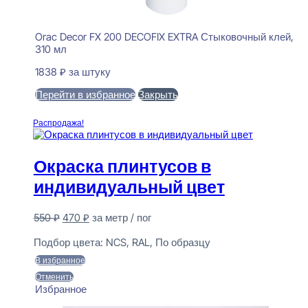
Orac Decor FX 200 DECOFIX EXTRA Стыковочный клей,
310 мл
1838
₽
за штуку
Перейти в избранное
Закрыть
В корзину
Распродажа!
Окраска плинтусов в
индивидуальный цвет
Первоначальная
Текущая
550
₽
470
₽
за метр / пог
цена
цена:
Предзаказ
составляла
470 ₽.
Подбор цвета:
NCS, RAL, По образцу
550 ₽.
В избранное
Отменить
Избранное