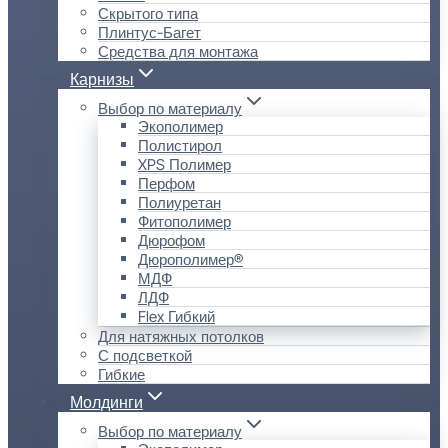
Скрытого типа
Плинтус-Багет
Средства для монтажа
Карнизы
Выбор по материалу
Экополимер
Полистирол
XPS Полимер
Перфом
Полиуретан
Фитополимер
Дюрофом
Дюрополимер®
МДФ
ЛДФ
Flex Гибкий
Для натяжных потолков
С подсветкой
Гибкие
Молдинги
Выбор по материалу