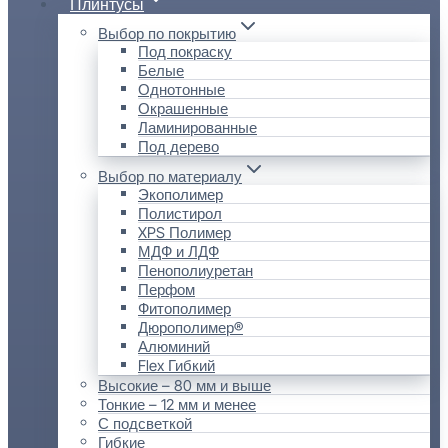
Плинтусы
Выбор по покрытию
Под покраску
Белые
Однотонные
Окрашенные
Ламинированные
Под дерево
Выбор по материалу
Экополимер
Полистирол
XPS Полимер
МДФ и ЛДФ
Пенополиуретан
Перфом
Фитополимер
Дюрополимер®
Алюминий
Flex Гибкий
Высокие – 80 мм и выше
Тонкие – 12 мм и менее
С подсветкой
Гибкие