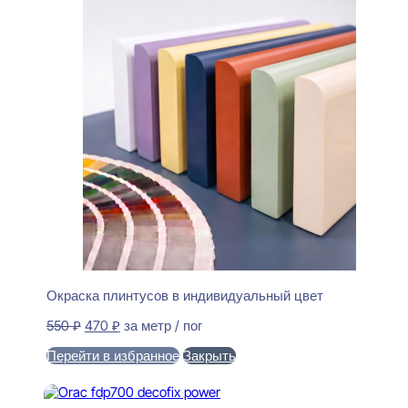
Окраска плинтусов в индивидуальный цвет
Первоначальная
Текущая
550
₽
470
₽
за метр / пог
цена
цена:
Перейти в избранное
Закрыть
составляла
470 ₽.
550 ₽.
В корзину