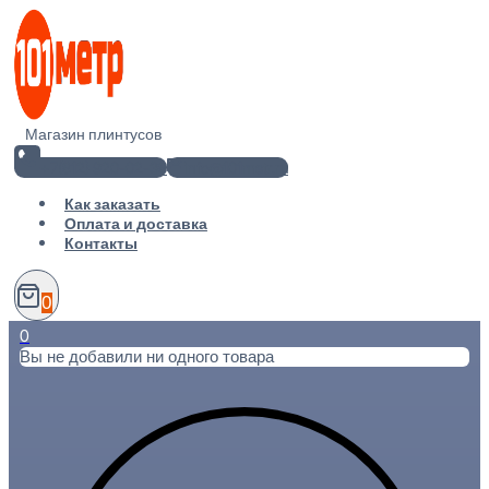
Перейти
к
содержимому
Магазин плинтусов
+7(812) 920-02-38
info@101metr.ru
Как заказать
Оплата и доставка
Контакты
0
0
Вы не добавили ни одного товара