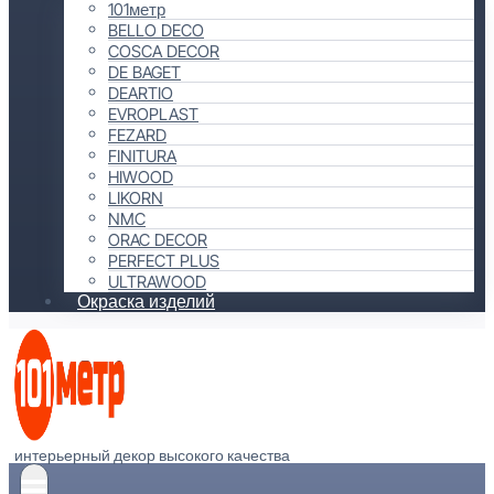
101метр
BELLO DECO
COSCA DECOR
DE BAGET
DEARTIO
EVROPLAST
FEZARD
FINITURA
HIWOOD
LIKORN
NMC
ORAC DECOR
PERFECT PLUS
ULTRAWOOD
Окраска изделий
интерьерный декор высокого качества