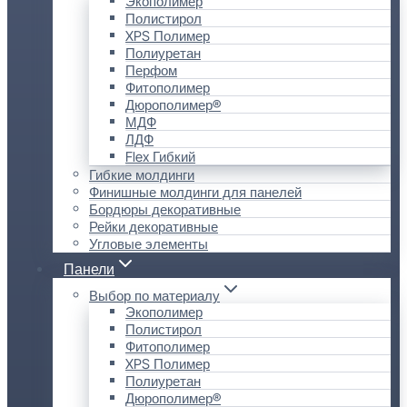
Экополимер
Полистирол
XPS Полимер
Полиуретан
Перфом
Фитополимер
Дюрополимер®
МДФ
ЛДФ
Flex Гибкий
Гибкие молдинги
Финишные молдинги для панелей
Бордюры декоративные
Рейки декоративные
Угловые элементы
Панели
Выбор по материалу
Экополимер
Полистирол
Фитополимер
XPS Полимер
Полиуретан
Дюрополимер®