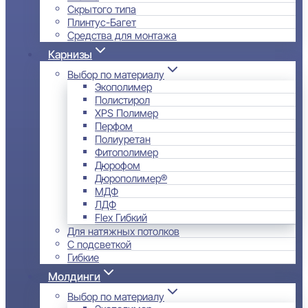
Скрытого типа
Плинтус-Багет
Средства для монтажа
Карнизы
Выбор по материалу
Экополимер
Полистирол
XPS Полимер
Перфом
Полиуретан
Фитополимер
Дюрофом
Дюрополимер®
МДФ
ЛДФ
Flex Гибкий
Для натяжных потолков
С подсветкой
Гибкие
Молдинги
Выбор по материалу