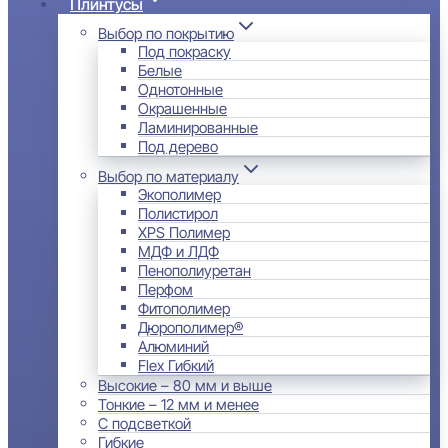
Плинтусы
Выбор по покрытию
Под покраску
Белые
Однотонные
Окрашенные
Ламинированные
Под дерево
Выбор по материалу
Экополимер
Полистирол
XPS Полимер
МДФ и ЛДФ
Пенополиуретан
Перфом
Фитополимер
Дюрополимер®
Алюминий
Flex Гибкий
Высокие – 80 мм и выше
Тонкие – 12 мм и менее
С подсветкой
Гибкие