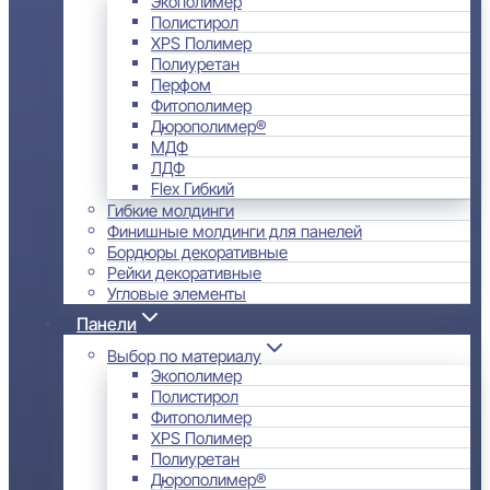
Экополимер
Полистирол
XPS Полимер
Полиуретан
Перфом
Фитополимер
Дюрополимер®
МДФ
ЛДФ
Flex Гибкий
Гибкие молдинги
Финишные молдинги для панелей
Бордюры декоративные
Рейки декоративные
Угловые элементы
Панели
Выбор по материалу
Экополимер
Полистирол
Фитополимер
XPS Полимер
Полиуретан
Дюрополимер®