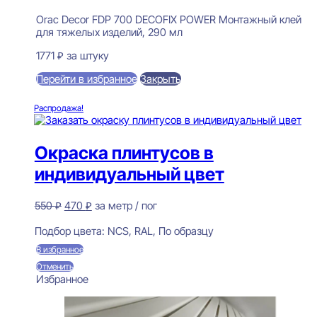
Orac Decor FDP 700 DECOFIX POWER Монтажный клей
для тяжелых изделий, 290 мл
1771
₽
за штуку
Перейти в избранное
Закрыть
В корзину
Распродажа!
Окраска плинтусов в
индивидуальный цвет
Первоначальная
Текущая
550
₽
470
₽
за метр / пог
цена
цена:
Предзаказ
составляла
470 ₽.
Подбор цвета:
NCS, RAL, По образцу
550 ₽.
В избранное
Отменить
Избранное