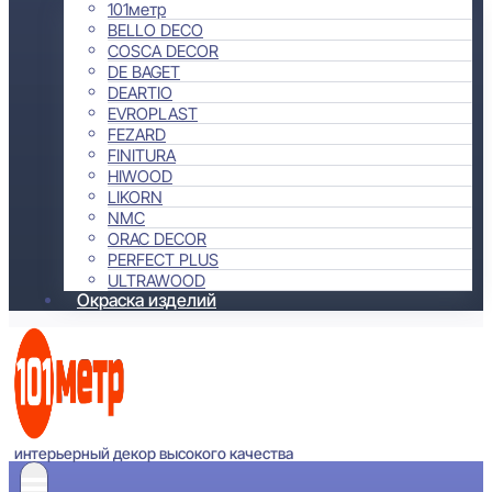
101метр
BELLO DECO
COSCA DECOR
DE BAGET
DEARTIO
EVROPLAST
FEZARD
FINITURA
HIWOOD
LIKORN
NMC
ORAC DECOR
PERFECT PLUS
ULTRAWOOD
Окраска изделий
интерьерный декор высокого качества