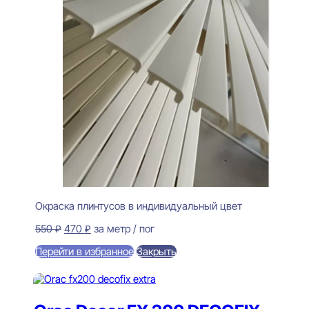
Окраска плинтусов в индивидуальный цвет
Первоначальная
Текущая
550
₽
470
₽
за метр / пог
цена
цена:
Перейти в избранное
Закрыть
составляла
470 ₽.
550 ₽.
В корзину