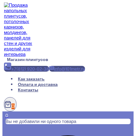
Перейти
к
содержимому
Магазин плинтусов
+7(812) 920-02-38
info@101metr.ru
Как заказать
Оплата и доставка
Контакты
0
0
Вы не добавили ни одного товара