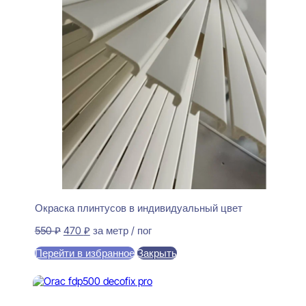
Окраска плинтусов в индивидуальный цвет
Первоначальная
Текущая
550
₽
470
₽
за метр / пог
цена
цена:
Перейти в избранное
Закрыть
составляла
470 ₽.
550 ₽.
В корзину