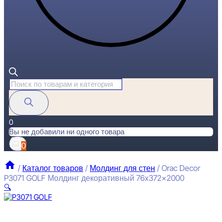
Поиск
товаров
0
Вы не добавили ни одного товара
0
/
Каталог товаров
/
Молдинг для стен
/
Orac Decor
P3071 GOLF Молдинг декоративный 76x372x2000
🔍