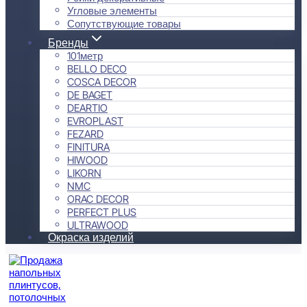
Угловые элементы
Сопутствующие товары
Бренды
101метр
BELLO DECO
COSCA DECOR
DE BAGET
DEARTIO
EVROPLAST
FEZARD
FINITURA
HIWOOD
LIKORN
NMC
ORAC DECOR
PERFECT PLUS
ULTRAWOOD
Окраска изделий