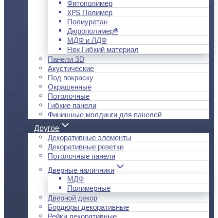
Фитополимер
XPS Полимер
Полиуретан
Дюрополимер®
МДФ и ЛДФ
Flex Гибкий материал
Панели 3D
Акустические
Под покраску
Окрашенные
Потолочные
Гибкие панели
Финишные молдинги для панелей
Другое
Декоративные элементы
Декоративные розетки
Потолочные панели
Дверные наличники
МДФ
Полимерные
Дверной декор
Бордюры декоративные
Рейки декоративные