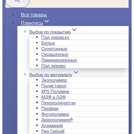
Все товары
Плинтусы
Выбор по покрытию
Под покраску
Белые
Однотонные
Окрашенные
Ламинированные
Под дерево
Выбор по материалу
Экополимер
Полистирол
XPS Полимер
МДФ и ЛДФ
Пенополиуретан
Перфом
Фитополимер
Дюрополимер®
Алюминий
Flex Гибкий