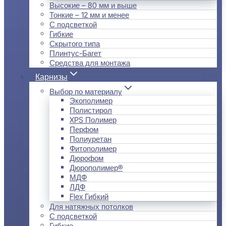
Высокие – 80 мм и выше
Тонкие – 12 мм и менее
С подсветкой
Гибкие
Скрытого типа
Плинтус-Багет
Средства для монтажа
Карнизы
Выбор по материалу
Экополимер
Полистирол
XPS Полимер
Перфом
Полиуретан
Фитополимер
Дюрофом
Дюрополимер®
МДФ
ЛДФ
Flex Гибкий
Для натяжных потолков
С подсветкой
Гибкие