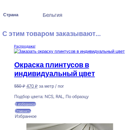
Страна
Бельгия
С этим товаром заказывают...
Распродажа!
Окраска плинтусов в
индивидуальный цвет
Первоначальная
Текущая
550
₽
470
₽
за метр / пог
цена
цена:
Предзаказ
составляла
470 ₽.
Подбор цвета:
NCS, RAL, По образцу
550 ₽.
В избранное
Отменить
Избранное