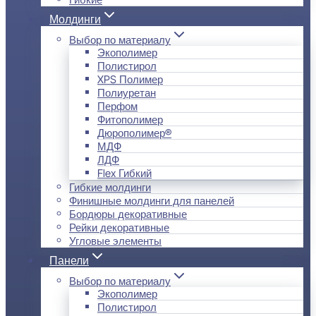
Молдинги
Выбор по материалу
Экополимер
Полистирол
XPS Полимер
Полиуретан
Перфом
Фитополимер
Дюрополимер®
МДФ
ЛДФ
Flex Гибкий
Гибкие молдинги
Финишные молдинги для панелей
Бордюры декоративные
Рейки декоративные
Угловые элементы
Панели
Выбор по материалу
Экополимер
Полистирол