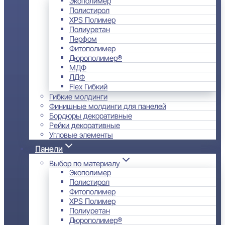
Экополимер
Полистирол
XPS Полимер
Полиуретан
Перфом
Фитополимер
Дюрополимер®
МДФ
ЛДФ
Flex Гибкий
Гибкие молдинги
Финишные молдинги для панелей
Бордюры декоративные
Рейки декоративные
Угловые элементы
Панели
Выбор по материалу
Экополимер
Полистирол
Фитополимер
XPS Полимер
Полиуретан
Дюрополимер®