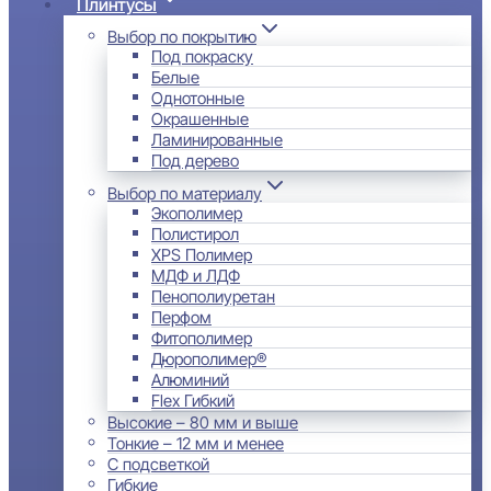
Плинтусы
Выбор по покрытию
Под покраску
Белые
Однотонные
Окрашенные
Ламинированные
Под дерево
Выбор по материалу
Экополимер
Полистирол
XPS Полимер
МДФ и ЛДФ
Пенополиуретан
Перфом
Фитополимер
Дюрополимер®
Алюминий
Flex Гибкий
Высокие – 80 мм и выше
Тонкие – 12 мм и менее
С подсветкой
Гибкие