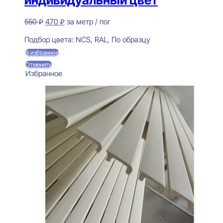
Первоначальная
Текущая
550
₽
470
₽
за метр / пог
цена
цена:
Предзаказ
составляла
470 ₽.
Подбор цвета:
NCS, RAL, По образцу
550 ₽.
В избранное
Отменить
Избранное