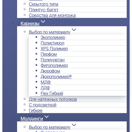
Скрытого типа
Плинтус-Багет
Средства для монтажа
Карнизы
Выбор по материалу
Экополимер
Полистирол
XPS Полимер
Перфом
Полиуретан
Фитополимер
Дюрофом
Дюрополимер®
МДФ
ЛДФ
Flex Гибкий
Для натяжных потолков
С подсветкой
Гибкие
Молдинги
Выбор по материалу