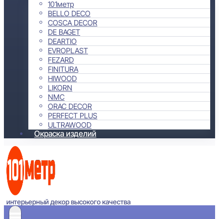
101метр
BELLO DECO
COSCA DECOR
DE BAGET
DEARTIO
EVROPLAST
FEZARD
FINITURA
HIWOOD
LIKORN
NMC
ORAC DECOR
PERFECT PLUS
ULTRAWOOD
Окраска изделий
интерьерный декор высокого качества