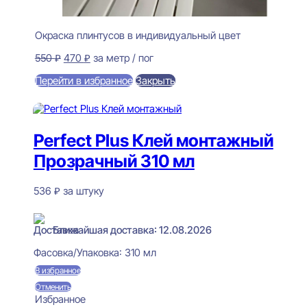
Окраска плинтусов в индивидуальный цвет
Первоначальная
Текущая
550
₽
470
₽
за метр / пог
цена
цена:
Перейти в избранное
Закрыть
составляла
470 ₽.
550 ₽.
В корзину
Perfect Plus Клей монтажный
Прозрачный 310 мл
536
₽
за штуку
В наличии
Ближайшая доставка: 12.08.2026
Фасовка/Упаковка:
310 мл
В избранное
Отменить
Избранное