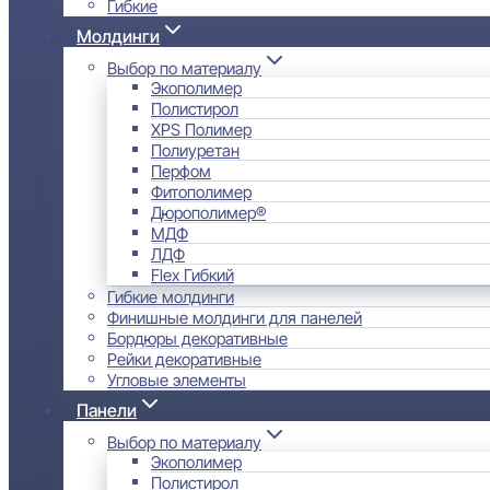
Гибкие
Молдинги
Выбор по материалу
Экополимер
Полистирол
XPS Полимер
Полиуретан
Перфом
Фитополимер
Дюрополимер®
МДФ
ЛДФ
Flex Гибкий
Гибкие молдинги
Финишные молдинги для панелей
Бордюры декоративные
Рейки декоративные
Угловые элементы
Панели
Выбор по материалу
Экополимер
Полистирол