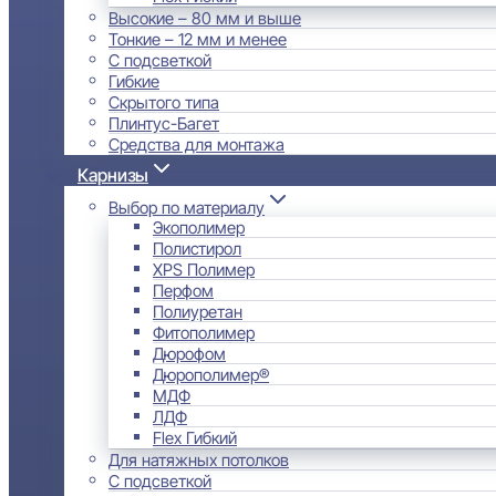
Высокие – 80 мм и выше
Тонкие – 12 мм и менее
С подсветкой
Гибкие
Скрытого типа
Плинтус-Багет
Средства для монтажа
Карнизы
Выбор по материалу
Экополимер
Полистирол
XPS Полимер
Перфом
Полиуретан
Фитополимер
Дюрофом
Дюрополимер®
МДФ
ЛДФ
Flex Гибкий
Для натяжных потолков
С подсветкой