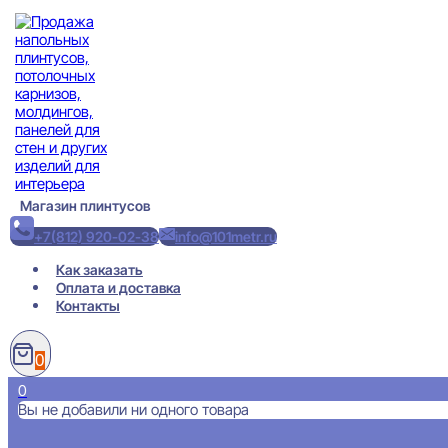
Перейти
к
содержимому
Магазин плинтусов
+7(812) 920-02-38
info@101metr.ru
Как заказать
Оплата и доставка
Контакты
0
0
Вы не добавили ни одного товара