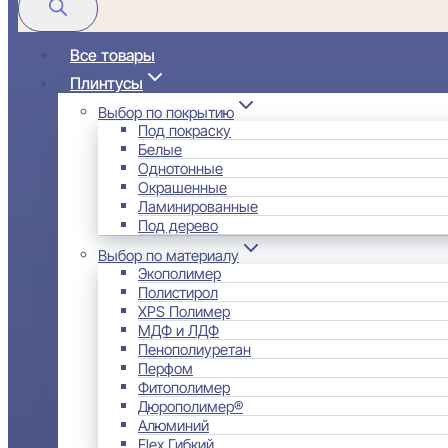
Все товары
Плинтусы
Выбор по покрытию
Под покраску
Белые
Однотонные
Окрашенные
Ламинированные
Под дерево
Выбор по материалу
Экополимер
Полистирол
XPS Полимер
МДФ и ЛДФ
Пенополиуретан
Перфом
Фитополимер
Дюрополимер®
Алюминий
Flex Гибкий