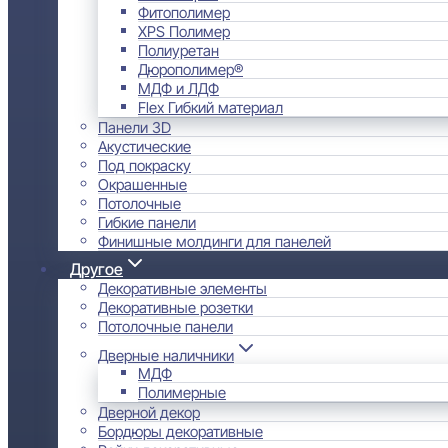
Фитополимер
XPS Полимер
Полиуретан
Дюрополимер®
МДФ и ЛДФ
Flex Гибкий материал
Панели 3D
Акустические
Под покраску
Окрашенные
Потолочные
Гибкие панели
Финишные молдинги для панелей
Другое
Декоративные элементы
Декоративные розетки
Потолочные панели
Дверные наличники
МДФ
Полимерные
Дверной декор
Бордюры декоративные