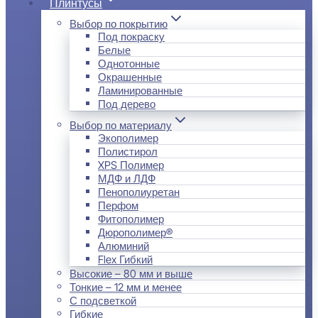
Плинтусы
Выбор по покрытию
Под покраску
Белые
Однотонные
Окрашенные
Ламинированные
Под дерево
Выбор по материалу
Экополимер
Полистирол
XPS Полимер
МДФ и ЛДФ
Пенополиуретан
Перфом
Фитополимер
Дюрополимер®
Алюминий
Flex Гибкий
Высокие – 80 мм и выше
Тонкие – 12 мм и менее
С подсветкой
Гибкие