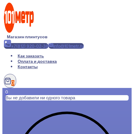
Перейти
к
содержимому
Магазин плинтусов
+7(812) 920-02-38
info@101metr.ru
Как заказать
Оплата и доставка
Контакты
0
0
Вы не добавили ни одного товара