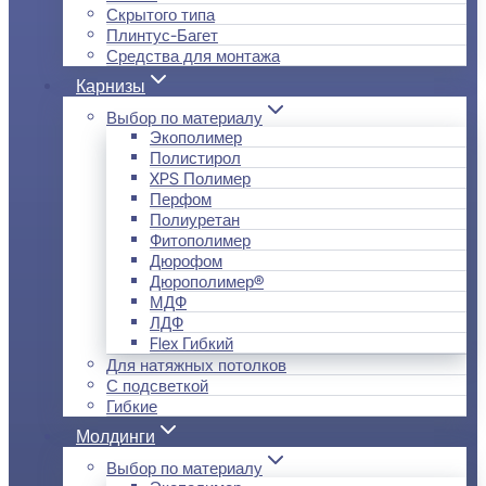
Скрытого типа
Плинтус-Багет
Средства для монтажа
Карнизы
Выбор по материалу
Экополимер
Полистирол
XPS Полимер
Перфом
Полиуретан
Фитополимер
Дюрофом
Дюрополимер®
МДФ
ЛДФ
Flex Гибкий
Для натяжных потолков
С подсветкой
Гибкие
Молдинги
Выбор по материалу