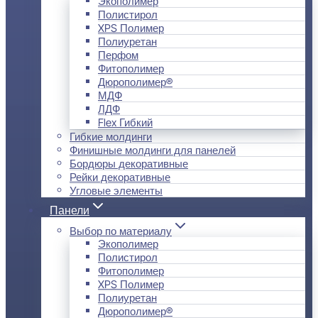
Экополимер
Полистирол
XPS Полимер
Полиуретан
Перфом
Фитополимер
Дюрополимер®
МДФ
ЛДФ
Flex Гибкий
Гибкие молдинги
Финишные молдинги для панелей
Бордюры декоративные
Рейки декоративные
Угловые элементы
Панели
Выбор по материалу
Экополимер
Полистирол
Фитополимер
XPS Полимер
Полиуретан
Дюрополимер®