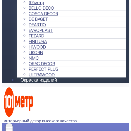
101метр
BELLO DECO
COSCA DECOR
DE BAGET
DEARTIO
EVROPLAST
FEZARD
FINITURA
HIWOOD
LIKORN
NMC
ORAC DECOR
PERFECT PLUS
ULTRAWOOD
Окраска изделий
интерьерный декор высокого качества