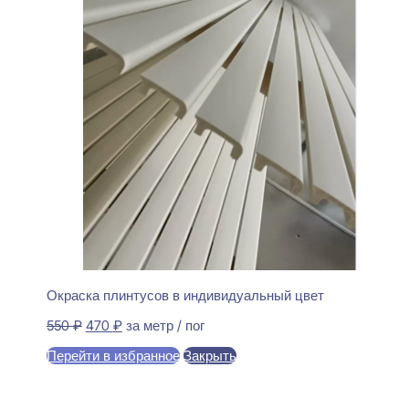
Окраска плинтусов в индивидуальный цвет
Первоначальная
Текущая
550
₽
470
₽
за метр / пог
цена
цена:
Перейти в избранное
Закрыть
составляла
470 ₽.
550 ₽.
В корзину