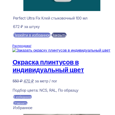
Perfect Ultra Fix Клей стыковочный 100 мл
672
₽
за штуку
Перейти в избранное
Закрыть
В корзину
Распродажа!
Окраска плинтусов в
индивидуальный цвет
Первоначальная
Текущая
550
₽
470
₽
за метр / пог
цена
цена:
Предзаказ
составляла
470 ₽.
Подбор цвета:
NCS, RAL, По образцу
550 ₽.
В избранное
Отменить
Избранное