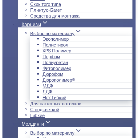
Скрытого типа
Плинтус-Багет
Средства для монтажа
Карнизы
Выбор по материалу
Экополимер
Полистирол
XPS Полимер
Перфом
Полиуретан
Фитополимер
Дюрофом
Дюрополимер®
МДФ
ЛДФ
Flex Гибкий
Для натяжных потолков
С подсветкой
Гибкие
Молдинги
Выбор по материалу