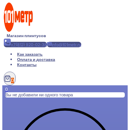
Перейти
к
содержимому
Магазин плинтусов
+7(812) 920-02-38
info@101metr.ru
Как заказать
Оплата и доставка
Контакты
0
0
Вы не добавили ни одного товара