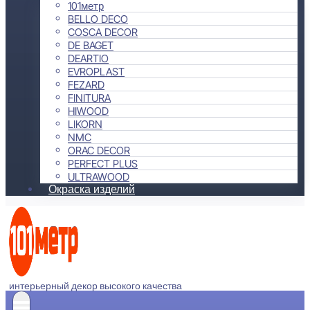
101метр
BELLO DECO
COSCA DECOR
DE BAGET
DEARTIO
EVROPLAST
FEZARD
FINITURA
HIWOOD
LIKORN
NMC
ORAC DECOR
PERFECT PLUS
ULTRAWOOD
Окраска изделий
интерьерный декор высокого качества