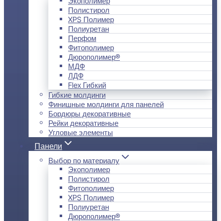
Экополимер
Полистирол
XPS Полимер
Полиуретан
Перфом
Фитополимер
Дюрополимер®
МДФ
ЛДФ
Flex Гибкий
Гибкие молдинги
Финишные молдинги для панелей
Бордюры декоративные
Рейки декоративные
Угловые элементы
Панели
Выбор по материалу
Экополимер
Полистирол
Фитополимер
XPS Полимер
Полиуретан
Дюрополимер®