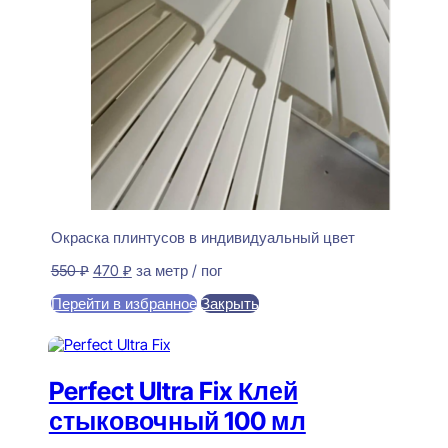
Окраска плинтусов в индивидуальный цвет
Первоначальная
Текущая
550
₽
470
₽
за метр / пог
цена
цена:
Перейти в избранное
Закрыть
составляла
470 ₽.
550 ₽.
В корзину
Perfect Ultra Fix Клей
стыковочный 100 мл