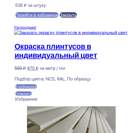
536
₽
за штуку
Перейти в избранное
Закрыть
В корзину
Распродажа!
Окраска плинтусов в
индивидуальный цвет
Первоначальная
Текущая
550
₽
470
₽
за метр / пог
цена
цена:
Предзаказ
составляла
470 ₽.
Подбор цвета:
NCS, RAL, По образцу
550 ₽.
В избранное
Отменить
Избранное