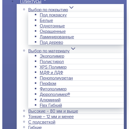
Плинтусы
Выбор по покрытию
Под покраску
Белые
Однотонные
Окрашенные
Ламинированные
Под дерево
Выбор по материалу
Экополимер
Полистирол
XPS Полимер
МДФ и ЛДФ
Пенополиуретан
Перфом
Фитополимер
Дюрополимер®
Алюминий
Flex Гибкий
Высокие – 80 мм и выше
Тонкие – 12 мм и менее
С подсветкой
Гибкие