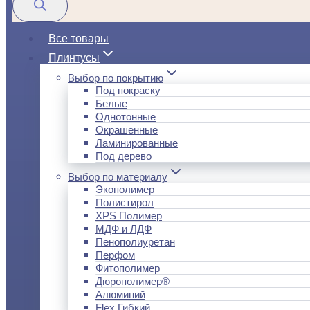
Все товары
Плинтусы
Выбор по покрытию
Под покраску
Белые
Однотонные
Окрашенные
Ламинированные
Под дерево
Выбор по материалу
Экополимер
Полистирол
XPS Полимер
МДФ и ЛДФ
Пенополиуретан
Перфом
Фитополимер
Дюрополимер®
Алюминий
Flex Гибкий