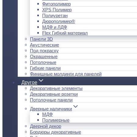
Фитополимер
XPS Полимер
Полиуретан
Дюрополимер®
МДФ и ЛДФ
Flex Гибкий материал
Панели 3D
Акустические
Под покраску
Окрашенные
Потолочные
Гибкие панели
Финишные молдинги для панелей
Другое
Декоративные элементы
Декоративные розетки
Потолочные панели
Дверные наличники
МДФ
Полимерные
Дверной декор
Бордюры декоративные