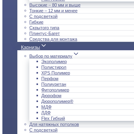
Высокие – 80 мм и выше
Тонкие – 12 мм и менее
С подсветкой
Гибкие
Скрытого типа
Плинтус-Багет
Средства для монтажа
Карнизы
Выбор по материалу
Экополимер
Полистирол
XPS Полимер
Перфом
Полиуретан
Фитополимер
Дюрофом
Дюрополимер®
МДФ
ЛДФ
Flex Гибкий
Для натяжных потолков
С подсветкой