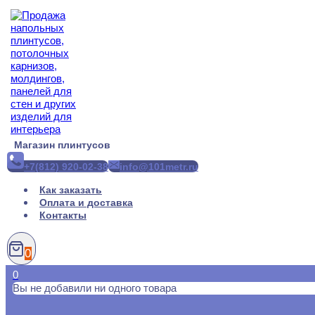
Перейти
к
содержимому
Магазин плинтусов
+7(812) 920-02-38
info@101metr.ru
Как заказать
Оплата и доставка
Контакты
0
0
Вы не добавили ни одного товара