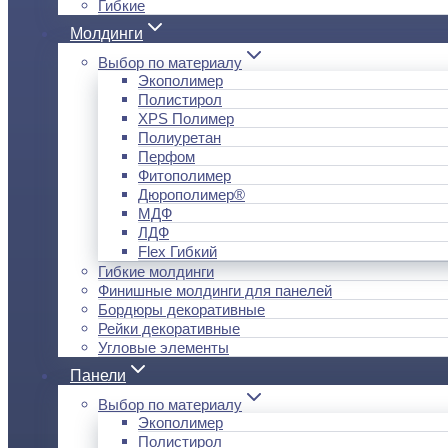
Гибкие
Молдинги
Выбор по материалу
Экополимер
Полистирол
XPS Полимер
Полиуретан
Перфом
Фитополимер
Дюрополимер®
МДФ
ЛДФ
Flex Гибкий
Гибкие молдинги
Финишные молдинги для панелей
Бордюры декоративные
Рейки декоративные
Угловые элементы
Панели
Выбор по материалу
Экополимер
Полистирол