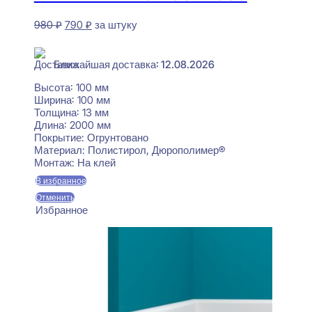
Первоначальная
Текущая
980
₽
790
₽
за штуку
цена
цена:
В наличии
составляла
790 ₽.
980 ₽.
Ближайшая доставка: 12.08.2026
Высота:
100 мм
Ширина:
100 мм
Толщина:
13 мм
Длина:
2000 мм
Покрытие:
Огрунтовано
Материал:
Полистирол, Дюрополимер®
Монтаж:
На клей
В избранное
Отменить
Избранное