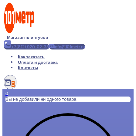
Перейти
к
содержимому
Магазин плинтусов
+7(812) 920-02-38
info@101metr.ru
Как заказать
Оплата и доставка
Контакты
0
0
Вы не добавили ни одного товара