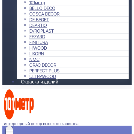
101метр
BELLO DECO
COSCA DECOR
DE BAGET
DEARTIO
EVROPLAST
FEZARD
FINITURA
HIWOOD
LIKORN
NMC
ORAC DECOR
PERFECT PLUS
ULTRAWOOD
Окраска изделий
интерьерный декор высокого качества