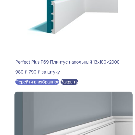
Perfect Plus P69 Плинтус напольный 13x100x2000
Первоначальная
Текущая
980
₽
790
₽
за штуку
цена
цена:
Перейти в избранное
Закрыть
составляла
790 ₽.
980 ₽.
В корзину