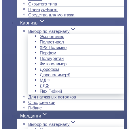
Скрытого типа
Плинтус-Багет
Средства для монтажа
Карнизы
Выбор по материалу
Экополимер
Полистирол
XPS Полимер
Перфом
Полиуретан
Фитополимер
Дюрофом
Дюрополимер®
МДФ
ЛДФ
Flex Гибкий
Для натяжных потолков
С подсветкой
Гибкие
Молдинги
Выбор по материалу