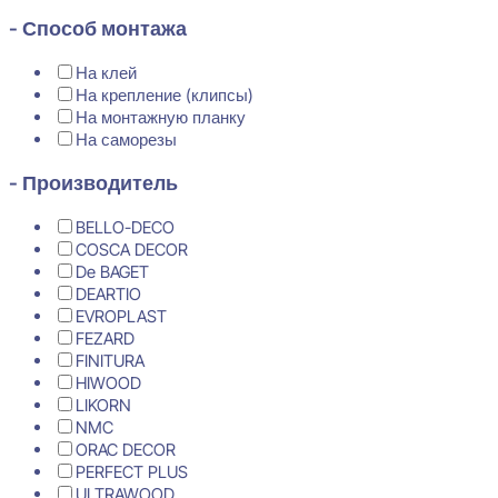
- Способ монтажа
На клей
На крепление (клипсы)
На монтажную планку
На саморезы
- Производитель
BELLO-DECO
COSCA DECOR
De BAGET
DEARTIO
EVROPLAST
FEZARD
FINITURA
HIWOOD
LIKORN
NMC
ORAC DECOR
PERFECT PLUS
ULTRAWOOD