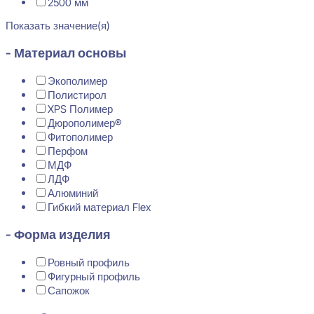
2500 мм
Показать значение(я)
- Материал основы
Экополимер
Полистирол
XPS Полимер
Дюрополимер®
Фитополимер
Перфом
МДФ
ЛДФ
Алюминий
Гибкий материал Flex
- Форма изделия
Ровный профиль
Фигурный профиль
Сапожок