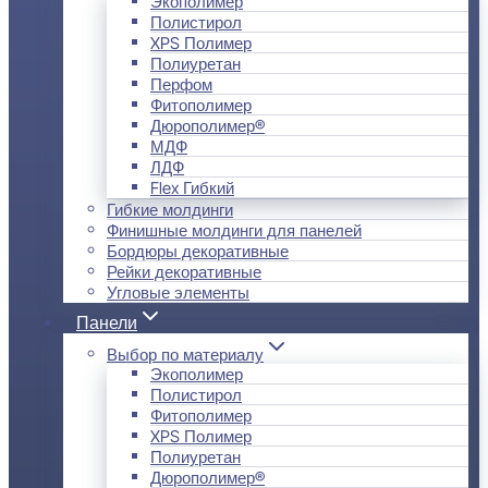
Экополимер
Полистирол
XPS Полимер
Полиуретан
Перфом
Фитополимер
Дюрополимер®
МДФ
ЛДФ
Flex Гибкий
Гибкие молдинги
Финишные молдинги для панелей
Бордюры декоративные
Рейки декоративные
Угловые элементы
Панели
Выбор по материалу
Экополимер
Полистирол
Фитополимер
XPS Полимер
Полиуретан
Дюрополимер®