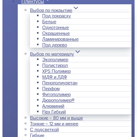
Плинтусы
Выбор по покрытию
Под покраску
Белые
Однотонные
Окрашенные
Ламинированные
Под дерево
Выбор по материалу
Экополимер
Полистирол
XPS Полимер
МДФ и ЛДФ
Пенополиуретан
Перфом
Фитополимер
Дюрополимер®
Алюминий
Flex Гибкий
Высокие – 80 мм и выше
Тонкие – 12 мм и менее
С подсветкой
Гибкие