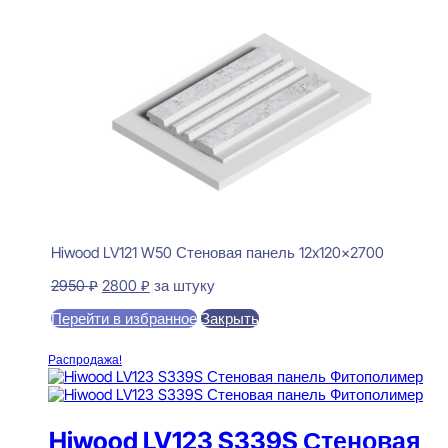
Hiwood LV121 W50 Стеновая панель 12x120x2700
Первоначальная
Текущая
2950
₽
2800
₽
за штуку
цена
цена:
Перейти в избранное
Закрыть
составляла
2800 ₽.
2950 ₽.
В корзину
Распродажа!
Hiwood LV123 S339S Стеновая