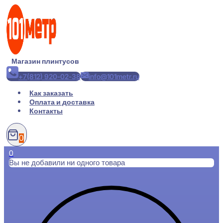
Перейти
к
содержимому
Магазин плинтусов
+7(812) 920-02-38
info@101metr.ru
Как заказать
Оплата и доставка
Контакты
0
0
Вы не добавили ни одного товара