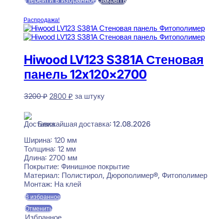
составляла
2800 ₽.
3200 ₽.
В корзину
Распродажа!
Hiwood LV123 S381A Стеновая
панель 12x120x2700
Первоначальная
Текущая
3200
₽
2800
₽
за штуку
цена
цена:
В наличии
составляла
2800 ₽.
3200 ₽.
Ближайшая доставка: 12.08.2026
Ширина:
120 мм
Толщина:
12 мм
Длина:
2700 мм
Покрытие:
Финишное покрытие
Материал:
Полистирол, Дюрополимер®, Фитополимер
Монтаж:
На клей
В избранное
Отменить
Избранное