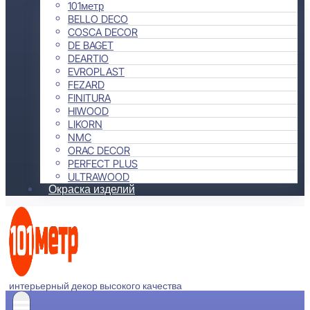
101метр
BELLO DECO
COSCA DECOR
DE BAGET
DEARTIO
EVROPLAST
FEZARD
FINITURA
HIWOOD
LIKORN
NMC
ORAC DECOR
PERFECT PLUS
ULTRAWOOD
Окраска изделий
интерьерный декор высокого качества