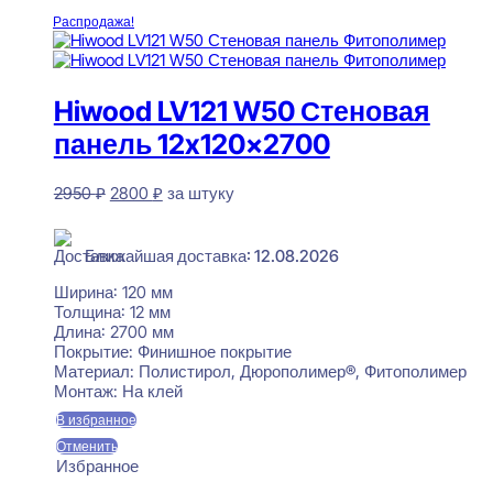
Распродажа!
Hiwood LV121 W50 Стеновая
панель 12x120x2700
Первоначальная
Текущая
2950
₽
2800
₽
за штуку
цена
цена:
В наличии
составляла
2800 ₽.
2950 ₽.
Ближайшая доставка: 12.08.2026
Ширина:
120 мм
Толщина:
12 мм
Длина:
2700 мм
Покрытие:
Финишное покрытие
Материал:
Полистирол, Дюрополимер®, Фитополимер
Монтаж:
На клей
В избранное
Отменить
Избранное