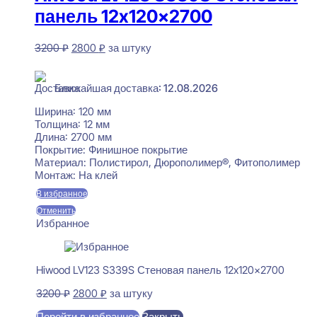
панель 12x120x2700
Первоначальная
Текущая
3200
₽
2800
₽
за штуку
цена
цена:
В наличии
составляла
2800 ₽.
3200 ₽.
Ближайшая доставка: 12.08.2026
Ширина:
120 мм
Толщина:
12 мм
Длина:
2700 мм
Покрытие:
Финишное покрытие
Материал:
Полистирол, Дюрополимер®, Фитополимер
Монтаж:
На клей
В избранное
Отменить
Избранное
Hiwood LV123 S339S Стеновая панель 12x120x2700
Первоначальная
Текущая
3200
₽
2800
₽
за штуку
цена
цена:
Перейти в избранное
Закрыть