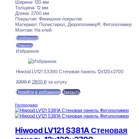
Ширина:
120 мм
Толщина:
12 мм
Длина:
2700 мм
Покрытие:
Финишное покрытие
Материал:
Полистирол, Дюрополимер®, Фитополимер
Монтаж:
На клей
В избранное
Отменить
Избранное
Hiwood LV121 S339S Стеновая панель 12x120x2700
Первоначальная
Текущая
3200
₽
2800
₽
за штуку
цена
цена:
Перейти в избранное
Закрыть
составляла
2800 ₽.
3200 ₽.
В корзину
Распродажа!
Hiwood LV121 S381A Стеновая