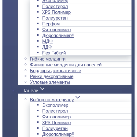
Экополимер
Полистирол
XPS Полимер
Полиуретан
Перфом
Фитополимер
Дюрополимер®
МДФ
ЛДФ
Flex Гибкий
Гибкие молдинги
Финишные молдинги для панелей
Бордюры декоративные
Рейки декоративные
Угловые элементы
Панели
Выбор по материалу
Экополимер
Полистирол
Фитополимер
XPS Полимер
Полиуретан
Дюрополимер®