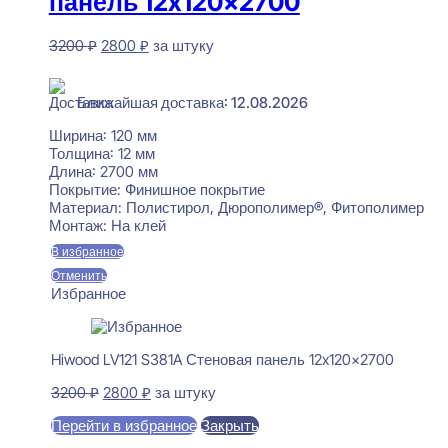
панель 12x120x2700
Первоначальная
Текущая
3200
₽
2800
₽
за штуку
цена
цена:
В наличии
составляла
2800 ₽.
3200 ₽.
Ближайшая доставка: 12.08.2026
Ширина:
120 мм
Толщина:
12 мм
Длина:
2700 мм
Покрытие:
Финишное покрытие
Материал:
Полистирол, Дюрополимер®, Фитополимер
Монтаж:
На клей
В избранное
Отменить
Избранное
Hiwood LV121 S381A Стеновая панель 12x120x2700
Первоначальная
Текущая
3200
₽
2800
₽
за штуку
цена
цена:
Перейти в избранное
Закрыть
составляла
2800 ₽.
3200 ₽.
В корзину