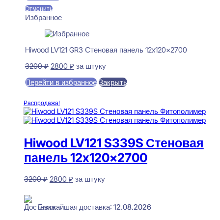
Отменить
Избранное
Hiwood LV121 GR3 Стеновая панель 12x120x2700
Первоначальная
Текущая
3200
₽
2800
₽
за штуку
цена
цена:
Перейти в избранное
Закрыть
составляла
2800 ₽.
3200 ₽.
В корзину
Распродажа!
Hiwood LV121 S339S Стеновая
панель 12x120x2700
Первоначальная
Текущая
3200
₽
2800
₽
за штуку
цена
цена:
В наличии
составляла
2800 ₽.
3200 ₽.
Ближайшая доставка: 12.08.2026