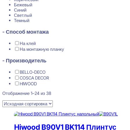
Бежевый
Синий
Светлый
Темный
- Способ монтажа
На клей
На монтажную планку
- Производитель
BELLO-DECO
COSCA DECOR
HIWOOD
Отображение 1–24 из 38
Hiwood B90V1 BK114 Плинтус