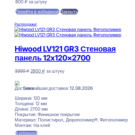
800
₽
за штуку
Перейти в избранное
Закрыть
В корзину
Распродажа!
Hiwood LV121 GR3 Стеновая
панель 12x120x2700
Первоначальная
Текущая
3200
₽
2800
₽
за штуку
цена
цена:
В наличии
составляла
2800 ₽.
3200 ₽.
Ближайшая доставка: 12.08.2026
Ширина:
120 мм
Толщина:
12 мм
Длина:
2700 мм
Покрытие:
Финишное покрытие
Материал:
Полистирол, Дюрополимер®, Фитополимер
Монтаж:
На клей
В избранное