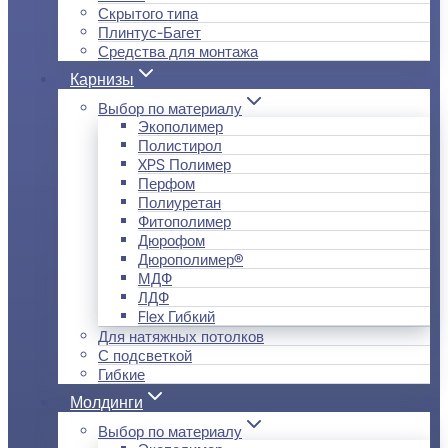
Скрытого типа
Плинтус-Багет
Средства для монтажа
Карнизы
Выбор по материалу
Экополимер
Полистирол
XPS Полимер
Перфом
Полиуретан
Фитополимер
Дюрофом
Дюрополимер®
МДФ
ЛДФ
Flex Гибкий
Для натяжных потолков
С подсветкой
Гибкие
Молдинги
Выбор по материалу