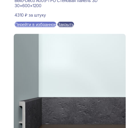
Bello-Deco A005-1 PU Стеновая панель 3D
30x600x1200
4310
₽
за штуку
Перейти в избранное
Закрыть
В корзину