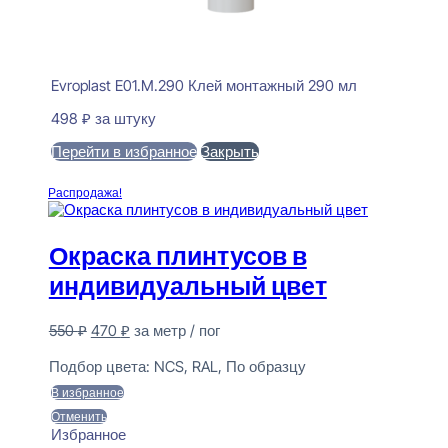
Evroplast E01.M.290 Клей монтажный 290 мл
498
₽
за штуку
Перейти в избранное
Закрыть
В корзину
Распродажа!
Окраска плинтусов в
индивидуальный цвет
Первоначальная
Текущая
550
₽
470
₽
за метр / пог
цена
цена:
Предзаказ
составляла
470 ₽.
Подбор цвета:
NCS, RAL, По образцу
550 ₽.
В избранное
Отменить
Избранное