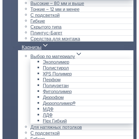
Высокие – 80 мм и выше
Тонкие – 12 мм и менее
С подсветкой
Гибкие
Скрытого типа
Плинтус-Багет
Средства для монтажа
Карнизы
Выбор по материалу
Экополимер
Полистирол
XPS Полимер
Перфом
Полиуретан
Фитополимер
Дюрофом
Дюрополимер®
МДФ
ЛДФ
Flex Гибкий
Для натяжных потолков
С подсветкой
Гибкие