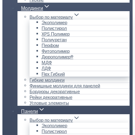
Молдинги
Выбор по материалу
Экополимер
Полистирол
XPS Полимер
Полиуретан
Перфом
Фитополимер
Дюрополимер®
МДФ
ЛДФ
Flex Гибкий
Гибкие молдинги
Финишные молдинги для панелей
Бордюры декоративные
Рейки декоративные
Угловые элементы
Панели
Выбор по материалу
Экополимер
Полистирол