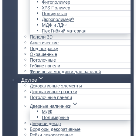
Фитополимер
XPS Полимер
Полиуретан
Дюрополимер®
МДФ и ЛДФ
Flex Гибкий материал
Панели 3D
Акустические
Под покраску
Окрашенные
Потолочные
Гибкие панели
Финишные молдинги для панелей
Другое
Декоративные элементы
Декоративные розетки
Потолочные панели
Дверные наличники
МДФ
Полимерные
Дверной декор
Бордюры декоративные
Рейки декоративные