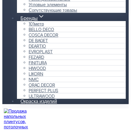
Угловые элементы
Сопутствующие товары
Бренды
101метр
BELLO DECO
COSCA DECOR
DE BAGET
DEARTIO
EVROPLAST
FEZARD
FINITURA
HIWOOD
LIKORN
NMC
ORAC DECOR
PERFECT PLUS
ULTRAWOOD
Окраска изделий