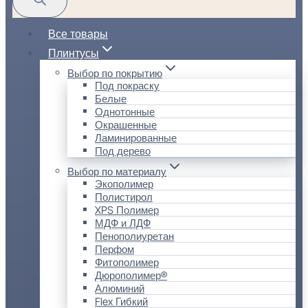
Все товары
Плинтусы
Выбор по покрытию
Под покраску
Белые
Однотонные
Окрашенные
Ламинированные
Под дерево
Выбор по материалу
Экополимер
Полистирол
XPS Полимер
МДФ и ЛДФ
Пенополиуретан
Перфом
Фитополимер
Дюрополимер®
Алюминий
Flex Гибкий