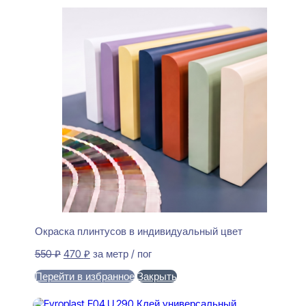
Окраска плинтусов в индивидуальный цвет
Первоначальная
Текущая
550
₽
470
₽
за метр / пог
цена
цена:
Перейти в избранное
Закрыть
составляла
470 ₽.
550 ₽.
В корзину