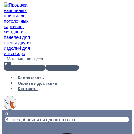
Перейти
к
содержимому
Магазин плинтусов
+7(812) 920-02-38
info@101metr.ru
Как заказать
Оплата и доставка
Контакты
0
0
Вы не добавили ни одного товара