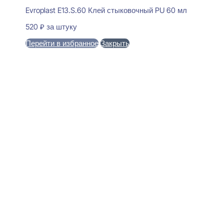
Evroplast E13.S.60 Клей стыковочный PU 60 мл
520
₽
за штуку
Перейти в избранное
Закрыть
В корзину
Perfect Plus P56F Плинтус
напольный Гибкий
15x100x2000
5880
₽
за штуку
В наличии
Ближайшая доставка: 12.08.2026