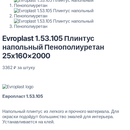
Evroplast 1.53.105 Плинтус
напольный Пенополиуретан
25x160x2000
3362
₽
за штуку
В наличии
Evroplast 1.53.105 Плинтус напольный Пенополиуретан 25x160
Европласт 1.53.105
3362
₽
за штуку
Напольный плинтус из легкого и прочного материала. Для
Перейти в избранное
Закрыть
окраски подойдут большинство эмалей для интерьера.
Устанавливается на клей.