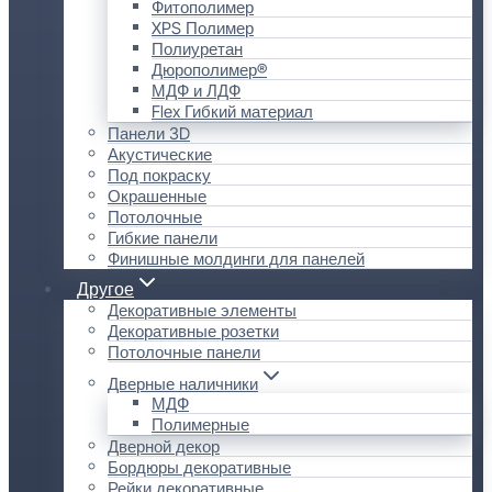
Фитополимер
XPS Полимер
Полиуретан
Дюрополимер®
МДФ и ЛДФ
Flex Гибкий материал
Панели 3D
Акустические
Под покраску
Окрашенные
Потолочные
Гибкие панели
Финишные молдинги для панелей
Другое
Декоративные элементы
Декоративные розетки
Потолочные панели
Дверные наличники
МДФ
Полимерные
Дверной декор
Бордюры декоративные
Рейки декоративные