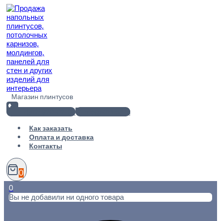
Перейти
к
содержимому
Магазин плинтусов
+7(812) 920-02-38
info@101metr.ru
Как заказать
Оплата и доставка
Контакты
0
0
Вы не добавили ни одного товара