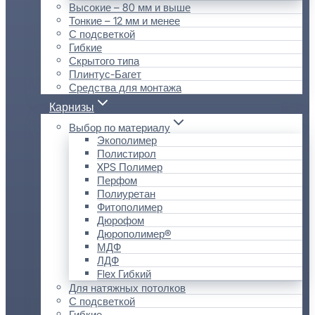
Высокие – 80 мм и выше
Тонкие – 12 мм и менее
С подсветкой
Гибкие
Скрытого типа
Плинтус-Багет
Средства для монтажа
Карнизы
Выбор по материалу
Экополимер
Полистирол
XPS Полимер
Перфом
Полиуретан
Фитополимер
Дюрофом
Дюрополимер®
МДФ
ЛДФ
Flex Гибкий
Для натяжных потолков
С подсветкой
Гибкие