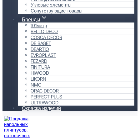
Угловые элементы
Сопутствующие товары
Бренды
101метр
BELLO DECO
COSCA DECOR
DE BAGET
DEARTIO
EVROPLAST
FEZARD
FINITURA
HIWOOD
LIKORN
NMC
ORAC DECOR
PERFECT PLUS
ULTRAWOOD
Окраска изделий