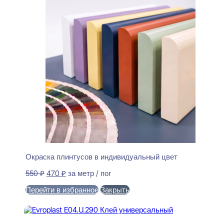
Окраска плинтусов в индивидуальный цвет
Первоначальная
Текущая
550
₽
470
₽
за метр / пог
цена
цена:
Перейти в избранное
Закрыть
составляла
470 ₽.
550 ₽.
В корзину