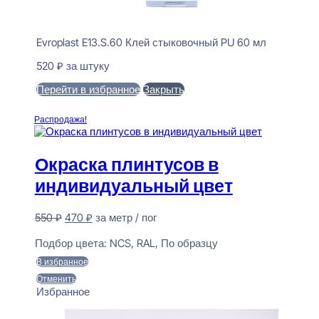
Evroplast E13.S.60 Клей стыковочный PU 60 мл
520
₽
за штуку
Перейти в избранное
Закрыть
В корзину
Распродажа!
Окраска плинтусов в
индивидуальный цвет
Первоначальная
Текущая
550
₽
470
₽
за метр / пог
цена
цена:
Предзаказ
составляла
470 ₽.
Подбор цвета:
NCS, RAL, По образцу
550 ₽.
В избранное
Отменить
Избранное