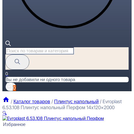
Поиск
товаров
0
Вы не добавили ни одного товара
0
/
Каталог товаров
/
Плинтус напольный
/
Evroplast
6.53.108 Плинтус напольный Перфом 14x120x2000
🔍
Избранное