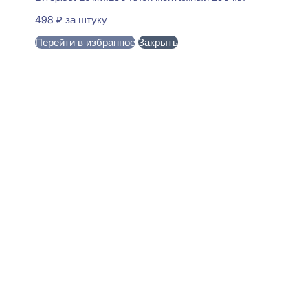
498
₽
за штуку
Перейти в избранное
Закрыть
В корзину
Perfect Plus P56F Плинтус
напольный Гибкий
15x100x2000
5880
₽
за штуку
В наличии
Ближайшая доставка: 12.08.2026
Высота:
100 мм