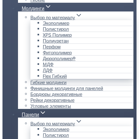
Молдинги
Выбор по материалу
Экополимер
Полистирол
XPS Полимер
Полиуретан
Перфом
Фитополимер
Дюрополимер®
МДФ
ЛДФ
Flex Гибкий
Гибкие молдинги
Финишные молдинги для панелей
Бордюры декоративные
Рейки декоративные
Угловые элементы
Панели
Выбор по материалу
Экополимер
Полистирол