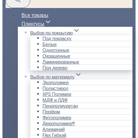
Все товары
Плинтусы
Выбор по покрытию
Под покраску
Белые
Однотонные
Окрашенные
Ламинированные
Под дерево
Выбор по материалу
Экополимер
Полистирол
XPS Полимер
МДФ и ЛДФ
Пенополиуретан
Перфом
Фитополимер
Дюрополимер®
Алюминий
Flex Гибкий