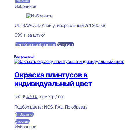
Отменить
Избранное
ULTRAWOOD Клей универсальный 2в1 260 мл
999
₽
за штуку
Перейти в избранное
Закрыть
В корзину
Распродажа!
Окраска плинтусов в
индивидуальный цвет
Первоначальная
Текущая
550
₽
470
₽
за метр / пог
цена
цена:
Предзаказ
составляла
470 ₽.
Подбор цвета:
NCS, RAL, По образцу
550 ₽.
В избранное
Отменить
Избранное