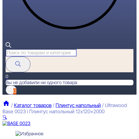
Поиск
товаров
0
Вы не добавили ни одного товара
0
/
Каталог товаров
/
Плинтус напольный
/
Ultrawood
Base 0023 i Плинтус напольный 12x120x2000
🔍