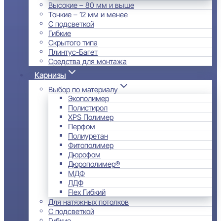
Высокие – 80 мм и выше
Тонкие – 12 мм и менее
С подсветкой
Гибкие
Скрытого типа
Плинтус-Багет
Средства для монтажа
Карнизы
Выбор по материалу
Экополимер
Полистирол
XPS Полимер
Перфом
Полиуретан
Фитополимер
Дюрофом
Дюрополимер®
МДФ
ЛДФ
Flex Гибкий
Для натяжных потолков
С подсветкой
Гибкие