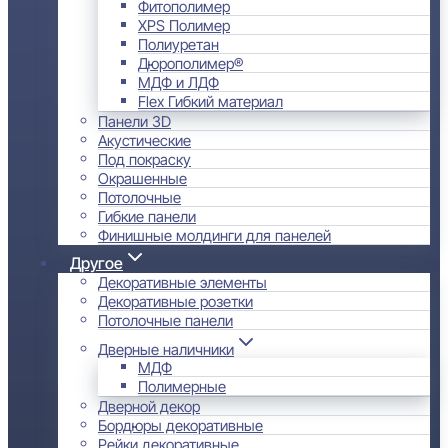
Фитополимер
XPS Полимер
Полиуретан
Дюрополимер®
МДФ и ЛДФ
Flex Гибкий материал
Панели 3D
Акустические
Под покраску
Окрашенные
Потолочные
Гибкие панели
Финишные молдинги для панелей
Другое
Декоративные элементы
Декоративные розетки
Потолочные панели
Дверные наличники
МДФ
Полимерные
Дверной декор
Бордюры декоративные
Рейки декоративные