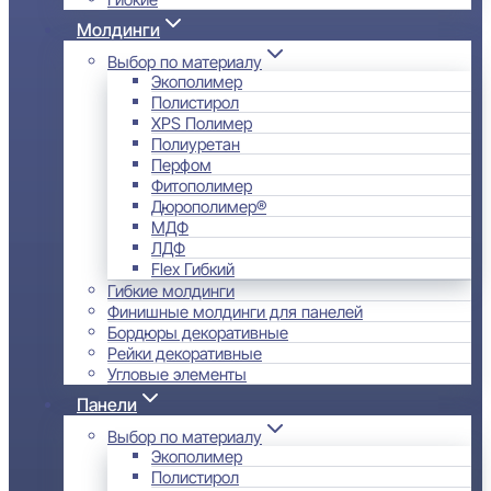
Молдинги
Выбор по материалу
Экополимер
Полистирол
XPS Полимер
Полиуретан
Перфом
Фитополимер
Дюрополимер®
МДФ
ЛДФ
Flex Гибкий
Гибкие молдинги
Финишные молдинги для панелей
Бордюры декоративные
Рейки декоративные
Угловые элементы
Панели
Выбор по материалу
Экополимер
Полистирол