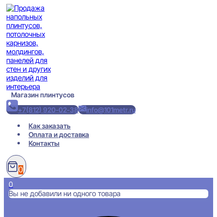
Перейти
к
содержимому
Магазин плинтусов
+7(812) 920-02-38
info@101metr.ru
Как заказать
Оплата и доставка
Контакты
0
0
Вы не добавили ни одного товара