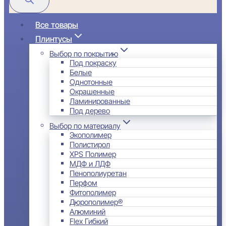
Все товары
Плинтусы
Выбор по покрытию
Под покраску
Белые
Однотонные
Окрашенные
Ламинированные
Под дерево
Выбор по материалу
Экополимер
Полистирол
XPS Полимер
МДФ и ЛДФ
Пенополиуретан
Перфом
Фитополимер
Дюрополимер®
Алюминий
Flex Гибкий