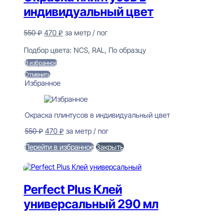
индивидуальный цвет
Первоначальная
Текущая
550
₽
470
₽
за метр / пог
цена
цена:
Предзаказ
составляла
470 ₽.
Подбор цвета:
NCS, RAL, По образцу
550 ₽.
В избранное
Отменить
Избранное
Окраска плинтусов в индивидуальный цвет
Первоначальная
Текущая
550
₽
470
₽
за метр / пог
цена
цена:
Перейти в избранное
Закрыть
составляла
470 ₽.
550 ₽.
В корзину
Perfect Plus Клей
универсальный 290 мл