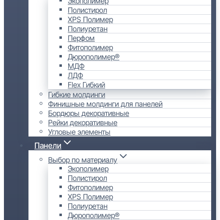
Экополимер
Полистирол
XPS Полимер
Полиуретан
Перфом
Фитополимер
Дюрополимер®
МДФ
ЛДФ
Flex Гибкий
Гибкие молдинги
Финишные молдинги для панелей
Бордюры декоративные
Рейки декоративные
Угловые элементы
Панели
Выбор по материалу
Экополимер
Полистирол
Фитополимер
XPS Полимер
Полиуретан
Дюрополимер®