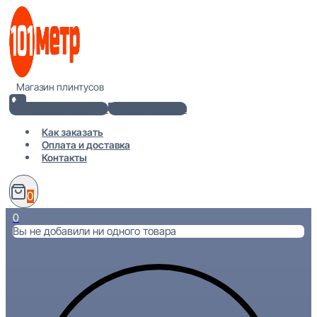
Перейти
к
содержимому
Магазин плинтусов
+7(812) 920-02-38
info@101metr.ru
Как заказать
Оплата и доставка
Контакты
0
0
Вы не добавили ни одного товара