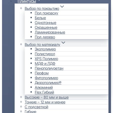
Плинтусы
Выбор по покрытию
Под покраску
Белые
Однотонные
Окрашенные
Ламинированные
Под дерево
Выбор по материалу
Экополимер
Полистирол
XPS Полимер
МДФ и ЛДФ
Пенополиуретан
Перфом
Фитополимер
Дюрополимер®
Алюминий
Flex Гибкий
Высокие – 80 мм и выше
Тонкие – 12 мм и менее
С подсветкой
Гибкие