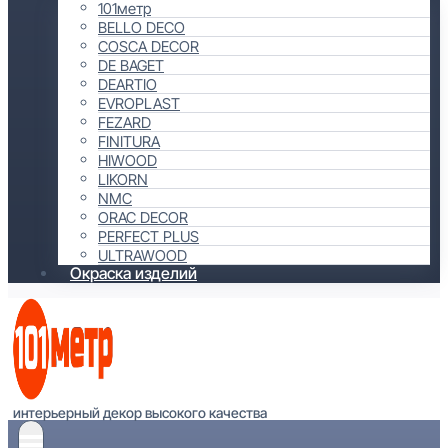
101метр
BELLO DECO
COSCA DECOR
DE BAGET
DEARTIO
EVROPLAST
FEZARD
FINITURA
HIWOOD
LIKORN
NMC
ORAC DECOR
PERFECT PLUS
ULTRAWOOD
Окраска изделий
интерьерный декор высокого качества