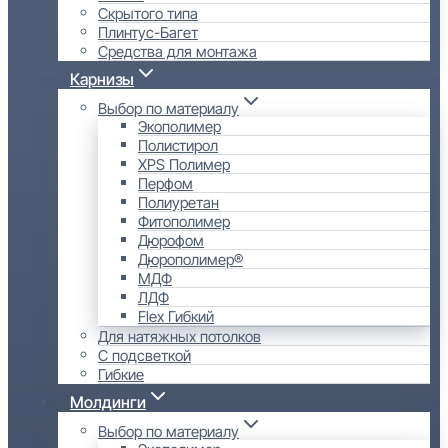
Скрытого типа
Плинтус-Багет
Средства для монтажа
Карнизы
Выбор по материалу
Экополимер
Полистирол
XPS Полимер
Перфом
Полиуретан
Фитополимер
Дюрофом
Дюрополимер®
МДФ
ЛДФ
Flex Гибкий
Для натяжных потолков
С подсветкой
Гибкие
Молдинги
Выбор по материалу