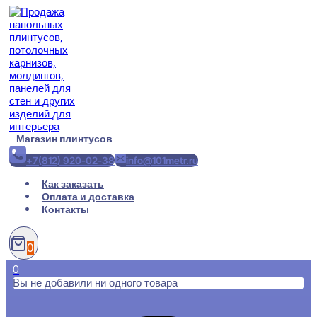
Перейти
к
содержимому
Магазин плинтусов
+7(812) 920-02-38
info@101metr.ru
Как заказать
Оплата и доставка
Контакты
0
0
Вы не добавили ни одного товара