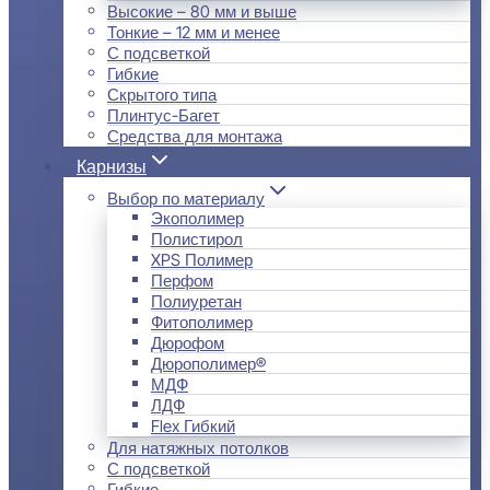
Высокие – 80 мм и выше
Тонкие – 12 мм и менее
С подсветкой
Гибкие
Скрытого типа
Плинтус-Багет
Средства для монтажа
Карнизы
Выбор по материалу
Экополимер
Полистирол
XPS Полимер
Перфом
Полиуретан
Фитополимер
Дюрофом
Дюрополимер®
МДФ
ЛДФ
Flex Гибкий
Для натяжных потолков
С подсветкой
Гибкие