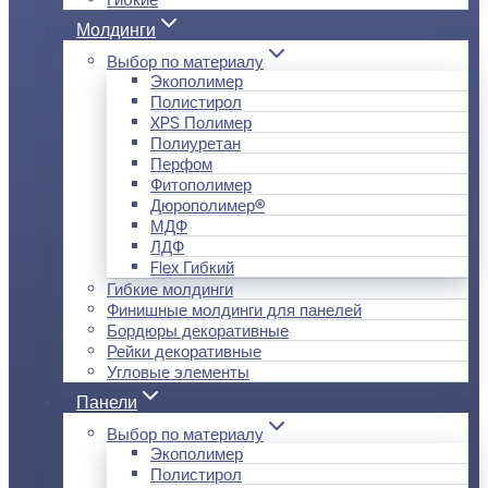
Молдинги
Выбор по материалу
Экополимер
Полистирол
XPS Полимер
Полиуретан
Перфом
Фитополимер
Дюрополимер®
МДФ
ЛДФ
Flex Гибкий
Гибкие молдинги
Финишные молдинги для панелей
Бордюры декоративные
Рейки декоративные
Угловые элементы
Панели
Выбор по материалу
Экополимер
Полистирол