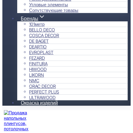
Угловые элементы
Сопутствующие товары
Бренды
101метр
BELLO DECO
COSCA DECOR
DE BAGET
DEARTIO
EVROPLAST
FEZARD
FINITURA
HIWOOD
LIKORN
NMC
ORAC DECOR
PERFECT PLUS
ULTRAWOOD
Окраска изделий