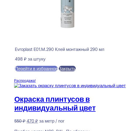
Evroplast E01.M.290 Клей монтажный 290 мл
498
₽
за штуку
Перейти в избранное
Закрыть
В корзину
Распродажа!
Окраска плинтусов в
индивидуальный цвет
Первоначальная
Текущая
550
₽
470
₽
за метр / пог
цена
цена:
Предзаказ