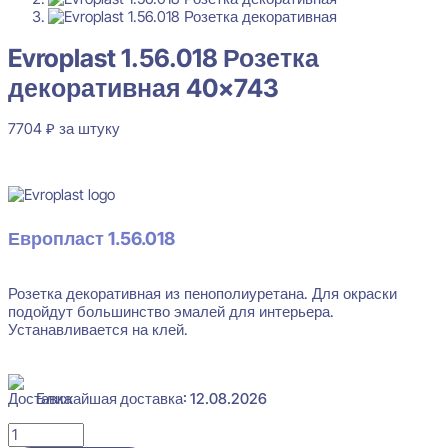
Evroplast 1.56.018 Розетка
декоративная 40×743
7704
₽
за штуку
В наличии
Европласт 1.56.018
Розетка декоративная из пенополиуретана. Для окраски
Evroplast 1.56.018 Розетка декоративная 40x743
подойдут большинство эмалей для интерьера.
Устанавливается на клей.
7704
₽
за штуку
Перейти в избранное
Закрыть
Ближайшая доставка: 12.08.2026
Количество