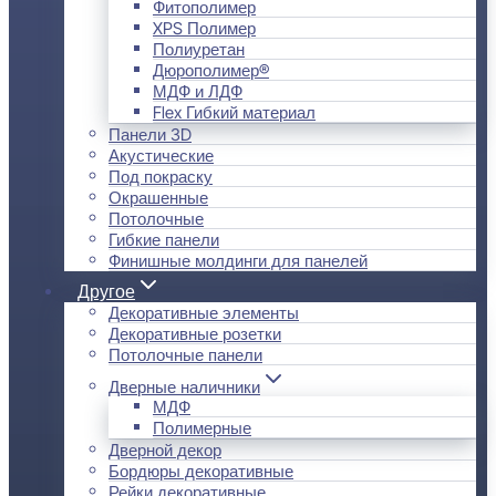
Фитополимер
XPS Полимер
Полиуретан
Дюрополимер®
МДФ и ЛДФ
Flex Гибкий материал
Панели 3D
Акустические
Под покраску
Окрашенные
Потолочные
Гибкие панели
Финишные молдинги для панелей
Другое
Декоративные элементы
Декоративные розетки
Потолочные панели
Дверные наличники
МДФ
Полимерные
Дверной декор
Бордюры декоративные
Рейки декоративные