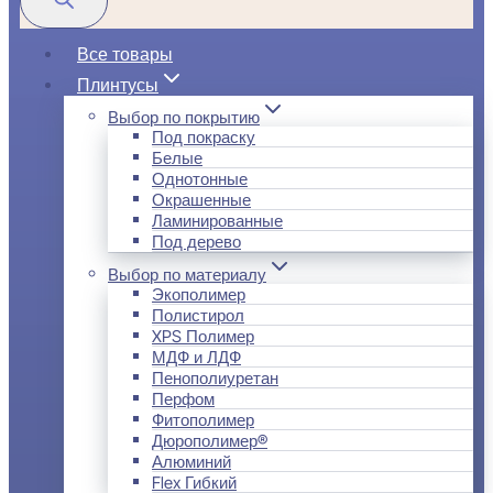
Все товары
Плинтусы
Выбор по покрытию
Под покраску
Белые
Однотонные
Окрашенные
Ламинированные
Под дерево
Выбор по материалу
Экополимер
Полистирол
XPS Полимер
МДФ и ЛДФ
Пенополиуретан
Перфом
Фитополимер
Дюрополимер®
Алюминий
Flex Гибкий