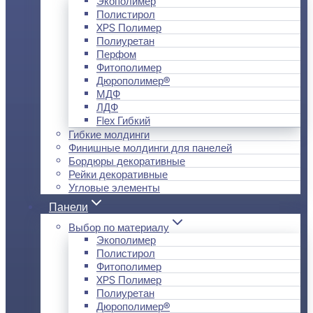
Экополимер
Полистирол
XPS Полимер
Полиуретан
Перфом
Фитополимер
Дюрополимер®
МДФ
ЛДФ
Flex Гибкий
Гибкие молдинги
Финишные молдинги для панелей
Бордюры декоративные
Рейки декоративные
Угловые элементы
Панели
Выбор по материалу
Экополимер
Полистирол
Фитополимер
XPS Полимер
Полиуретан
Дюрополимер®