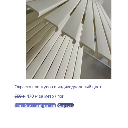
Окраска плинтусов в индивидуальный цвет
Первоначальная
Текущая
550
₽
470
₽
за метр / пог
цена
цена:
Перейти в избранное
Закрыть
составляла
470 ₽.
550 ₽.
В корзину