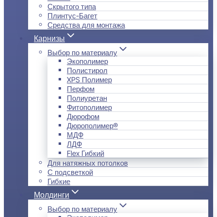
Скрытого типа
Плинтус-Багет
Средства для монтажа
Карнизы
Выбор по материалу
Экополимер
Полистирол
XPS Полимер
Перфом
Полиуретан
Фитополимер
Дюрофом
Дюрополимер®
МДФ
ЛДФ
Flex Гибкий
Для натяжных потолков
С подсветкой
Гибкие
Молдинги
Выбор по материалу