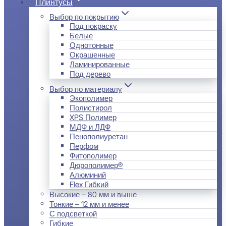
Плинтусы
Выбор по покрытию
Под покраску
Белые
Однотонные
Окрашенные
Ламинированные
Под дерево
Выбор по материалу
Экополимер
Полистирол
XPS Полимер
МДФ и ЛДФ
Пенополиуретан
Перфом
Фитополимер
Дюрополимер®
Алюминий
Flex Гибкий
Высокие – 80 мм и выше
Тонкие – 12 мм и менее
С подсветкой
Гибкие