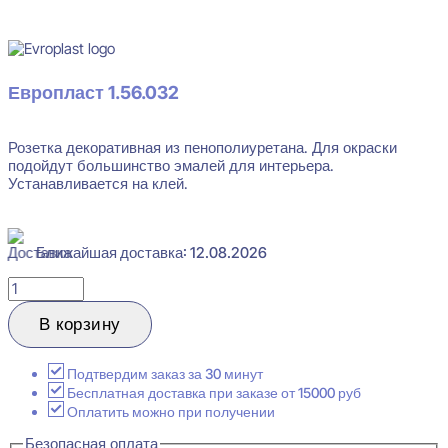
В наличии
Европласт 1.56.032
Розетка декоративная из пенополиуретана. Для окраски
Evroplast 1.56.032 Розетка декоративная 37x319
подойдут большинство эмалей для интерьера.
Устанавливается на клей.
2339
₽
за штуку
Перейти в избранное
Закрыть
Ближайшая доставка: 12.08.2026
Количество
товара
Evroplast
В корзину
1.56.032
Розетка
декоративная
Подтвердим заказ за 30 минут
37x319
Бесплатная доставка при заказе от 15000 руб
Оплатить можно при получении
Безопасная оплата