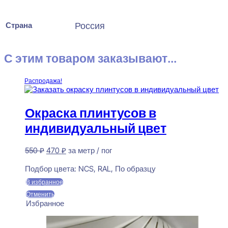
Страна
Россия
С этим товаром заказывают...
Распродажа!
Окраска плинтусов в
индивидуальный цвет
Первоначальная
Текущая
550
₽
470
₽
за метр / пог
цена
цена:
Предзаказ
составляла
470 ₽.
Подбор цвета:
NCS, RAL, По образцу
550 ₽.
В избранное
Отменить
Избранное