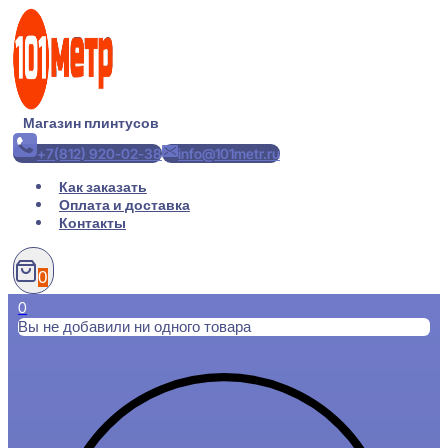
Перейти
к
содержимому
Магазин плинтусов
+7(812) 920-02-38
info@101metr.ru
Как заказать
Оплата и доставка
Контакты
0
0
Вы не добавили ни одного товара