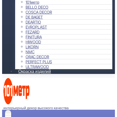
101метр
BELLO DECO
COSCA DECOR
DE BAGET
DEARTIO
EVROPLAST
FEZARD
FINITURA
HIWOOD
LIKORN
NMC
ORAC DECOR
PERFECT PLUS
ULTRAWOOD
Окраска изделий
интерьерный декор высокого качества