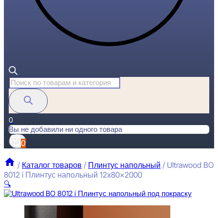
Поиск
товаров
0
Вы не добавили ни одного товара
0
/
Каталог товаров
/
Плинтус напольный
/
Ultrawood BO
8012 i Плинтус напольный 12x80x2000
🔍