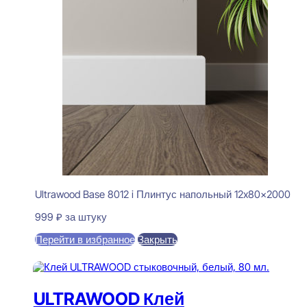
Ultrawood Base 8012 i Плинтус напольный 12x80x2000
999
₽
за штуку
Перейти в избранное
Закрыть
В корзину
ULTRAWOOD Клей