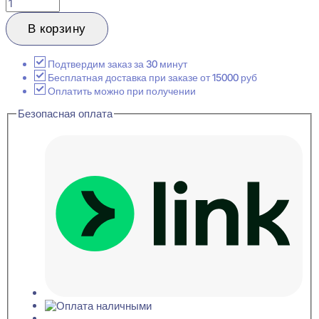
Количество
товара
Ultrawood
В корзину
BO
8012
i
Подтвердим заказ за 30 минут
Плинтус
Бесплатная доставка при заказе от 15000 руб
напольный
Оплатить можно при получении
12x80x2000
Безопасная оплата