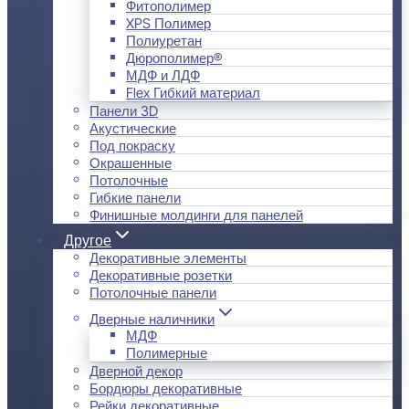
Фитополимер
XPS Полимер
Полиуретан
Дюрополимер®
МДФ и ЛДФ
Flex Гибкий материал
Панели 3D
Акустические
Под покраску
Окрашенные
Потолочные
Гибкие панели
Финишные молдинги для панелей
Другое
Декоративные элементы
Декоративные розетки
Потолочные панели
Дверные наличники
МДФ
Полимерные
Дверной декор
Бордюры декоративные
Рейки декоративные