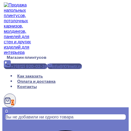
Перейти
к
содержимому
Магазин плинтусов
+7(812) 920-02-38
info@101metr.ru
Как заказать
Оплата и доставка
Контакты
0
0
Вы не добавили ни одного товара