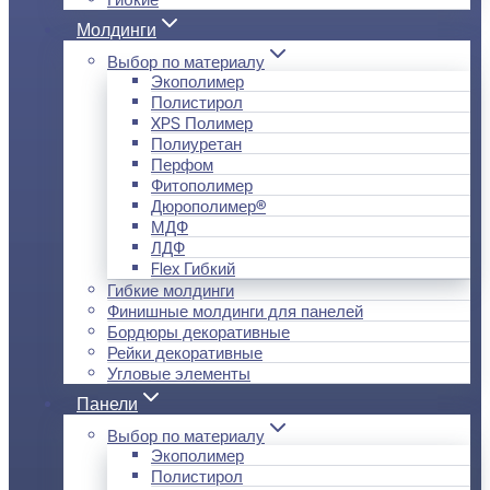
Молдинги
Выбор по материалу
Экополимер
Полистирол
XPS Полимер
Полиуретан
Перфом
Фитополимер
Дюрополимер®
МДФ
ЛДФ
Flex Гибкий
Гибкие молдинги
Финишные молдинги для панелей
Бордюры декоративные
Рейки декоративные
Угловые элементы
Панели
Выбор по материалу
Экополимер
Полистирол