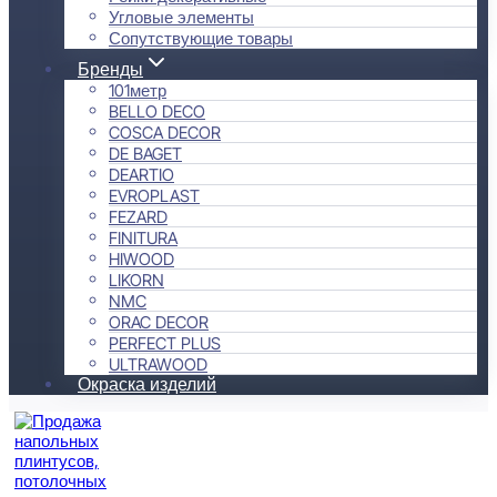
Угловые элементы
Сопутствующие товары
Бренды
101метр
BELLO DECO
COSCA DECOR
DE BAGET
DEARTIO
EVROPLAST
FEZARD
FINITURA
HIWOOD
LIKORN
NMC
ORAC DECOR
PERFECT PLUS
ULTRAWOOD
Окраска изделий