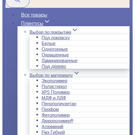
Все товары
Плинтусы
Выбор по покрытию
Под покраску
Белые
Однотонные
Окрашенные
Ламинированные
Под дерево
Выбор по материалу
Экополимер
Полистирол
XPS Полимер
МДФ и ЛДФ
Пенополиуретан
Перфом
Фитополимер
Дюрополимер®
Алюминий
Flex Гибкий