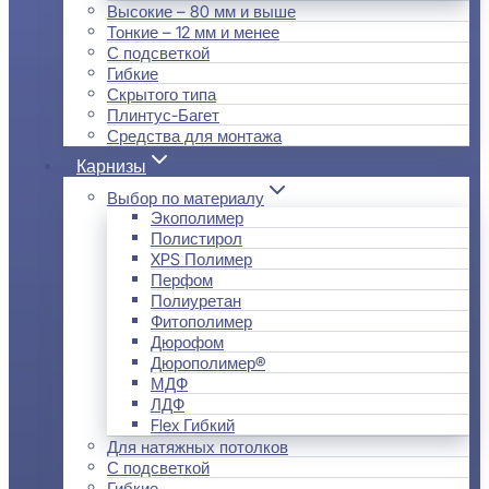
Высокие – 80 мм и выше
Тонкие – 12 мм и менее
С подсветкой
Гибкие
Скрытого типа
Плинтус-Багет
Средства для монтажа
Карнизы
Выбор по материалу
Экополимер
Полистирол
XPS Полимер
Перфом
Полиуретан
Фитополимер
Дюрофом
Дюрополимер®
МДФ
ЛДФ
Flex Гибкий
Для натяжных потолков
С подсветкой
Гибкие